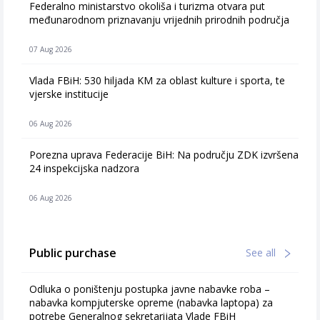
Federalno ministarstvo okoliša i turizma otvara put
međunarodnom priznavanju vrijednih prirodnih područja
07 Aug 2026
Vlada FBiH: 530 hiljada KM za oblast kulture i sporta, te
vjerske institucije
06 Aug 2026
Porezna uprava Federacije BiH: Na području ZDK izvršena
24 inspekcijska nadzora
06 Aug 2026
Public purchase
See all
Odluka o poništenju postupka javne nabavke roba –
nabavka kompjuterske opreme (nabavka laptopa) za
potrebe Generalnog sekretarijata Vlade FBiH