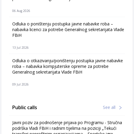
06 Aug 2026
Odluka o poništenju postupka javne nabavke roba –
nabavka licenci za potrebe Generalnog sekretarijata Vlade
FBiH
13 Jul 2026
Odluka o otkazivanju/poništenju postupka javne nabavke
roba – nabavka kompjuterske opreme za potrebe
Generalnog sekretarijata Vlade FBiH
09 Jul 2026
Public calls
See all
Javni poziv za podnošenje prijava po Programu - Stručna
podrška Vladi FBiH i radnim tijelima na poziciji „Tekući
transferi neprofitnim organizacijama – Sportske igre