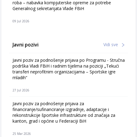
roba – nabavka kompjuterske opreme za potrebe
Generalnog sekretarijata Vlade FBiH
09 Jul 2026
Javni pozivi
Vidi sve
Javni poziv za podnošenje prijava po Programu - Stručna
podrška Vladi FBiH i radnim tijelima na poziciji „Tekući
transferi neprofitnim organizacijama – Sportske igre
mladih“
27 Jul 2026
Javni poziv za podnošenje prijava za
financiranje/sufinanciranje izgradnje, adaptacije i
rekonstrukcije športske infrastrukture od značaja za
kanton, grad i općine u Federaciji BiH
25 Mar 2026