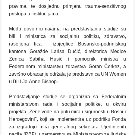
pravima, te dosljednu primjenu trauma-senzitivnog
pristupa u institucijama.
Među govornicima/ama na predstavljanju studije su
bili i ministrica za socijalnu politiku, zdravstvo,
raseljena lica i izbjeglice Bosansko-podrinjskog
kantona Goražde Larisa Dučić, direktorica Medice
Zenica Sabiha Husić i pomoćnik ministra u
Federalnom ministarstvu zdravstva Goran Čerkez, a
završno obraćanje održala je predstavnica UN Women
u BiH Jo-Anne Bishop.
Predstavljanje studije se organizira sa Federalnim
ministarstvom rada i socijalne politike, u okviru
projekta „Žene vode na putu mira i sigurnosti u Bosni i
Hercegovini", koji se implementira uz podršku Fonda
za izgradnju mira generalnog sekretara Ujedinjenih
nacija (PBF) u partnerstvu sa Ministarstvom za ljudska