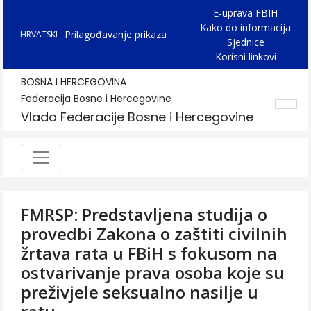
E-uprava FBIH
Kako do informacija
Prilagođavanje prikaza
HRVATSKI
Sjednice
Korisni linkovi
BOSNA I HERCEGOVINA
Federacija Bosne i Hercegovine
Vlada Federacije Bosne i Hercegovine
FMRSP: Predstavljena studija o
provedbi Zakona o zaštiti civilnih
žrtava rata u FBiH s fokusom na
ostvarivanje prava osoba koje su
preživjele seksualno nasilje u