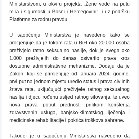
Ministarstvom, u okviru projekta „Žene vode na putu
mira i sigurnosti u Bosni i Hercegovini", i uz podršku
Platforme za rodnu pravdu.
U saopćenju Ministarstva je navedeno kako se
procjenjuje da je tokom rata u BiH oko 20.000 osoba
preživjelo ratno seksualno nasilje, dok je svega oko
1.000 preživjelih do danas ostvarilo prava kroz
dostupne administrativne mehanizme. Dodaju da je
Zakon, koji se primjenjuje od januara 2024. godine,
prvi put na jednom mjestu uredio status i prava civilnih
žrtava rata, uključujući preživjele ratnog seksualnog
nasilja i djecu rođenu usljed ratnog silovanja, te uveo
nova prava poput prednosti prilikom korištenja
zdravstvenih usluga, banjsko-klimatskog liječenja i
medicinske rehabilitacije i pokrića troškova sahrane.
Također je u saopćenju Ministarstva navedeno da