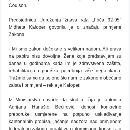
Coulson.
Predsjednica Udruženja žrtava rata „Foča 92-95"
Midheta Kaloper govorila je o značaju primjene
Zakona.
- Mi smo zakon dočekale s velikom nadom. Ali prava
na papiru nisu dovoljna. Žene koje predstavljam su
danas u godinama kada im je zdravstvena zaštita,
rehabilitacija i podrška potrebnija više nego ikada.
Tražimo samo da se ono što nam je zakonom obećano
zaista i primijeni – rekla je Kaloper.
Iz Ministarstva navode da studija, čija je autorica
Adrijana Hanušić Bećirović, donosi konkretne
preporuke usmjerene na potpuno usklađivanje
kantonalnih propisa, jačanje nadzora nad primjenom
federalnog zakona, proaktivno informisanje korisnica o