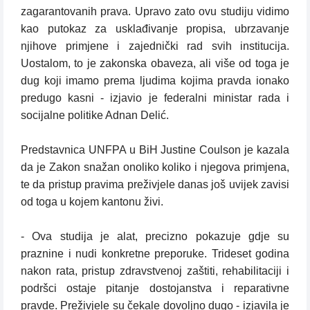
zagarantovanih prava. Upravo zato ovu studiju vidimo
kao putokaz za usklađivanje propisa, ubrzavanje
njihove primjene i zajednički rad svih institucija.
Uostalom, to je zakonska obaveza, ali više od toga je
dug koji imamo prema ljudima kojima pravda ionako
predugo kasni - izjavio je federalni ministar rada i
socijalne politike Adnan Delić.
Predstavnica UNFPA u BiH Justine Coulson je kazala
da je Zakon snažan onoliko koliko i njegova primjena,
te da pristup pravima preživjele danas još uvijek zavisi
od toga u kojem kantonu živi.
- Ova studija je alat, precizno pokazuje gdje su
praznine i nudi konkretne preporuke. Trideset godina
nakon rata, pristup zdravstvenoj zaštiti, rehabilitaciji i
podršci ostaje pitanje dostojanstva i reparativne
pravde. Preživjele su čekale dovoljno dugo - izjavila je