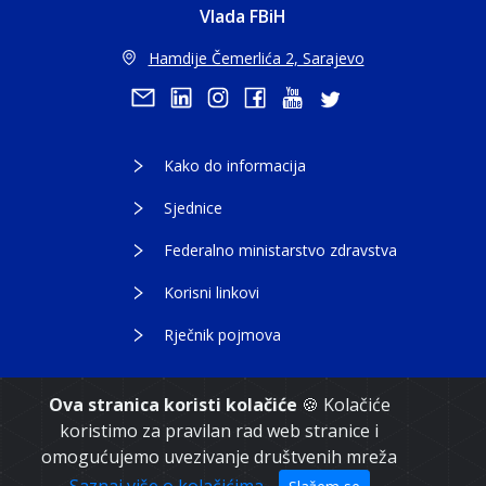
Vlada FBiH
Hamdije Čemerlića 2, Sarajevo
Kako do informacija
Sjednice
Federalno ministarstvo zdravstva
Korisni linkovi
Rječnik pojmova
Ova stranica koristi kolačiće
🍪 Kolačiće
koristimo za pravilan rad web stranice i
Copyright 2021. Vlada Federacije Bosne i
omogućujemo uvezivanje društvenih mreža
Hercegovine