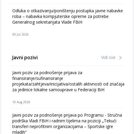
Odluka o otkazivanju/poništenju postupka javne nabavke
roba – nabavka kompjuterske opreme za potrebe
Generalnog sekretarijata Vlade FBiH
09 Jul 2026
Javni pozivi
Vidi sve
Javni poziv za podnošenje prijava za
finansiranje/sufinansiranje
projekata/zahtjeva/inicijativa/ostalih aktivnosti od značaja
za jedinice lokalne samouprave u Federaciji BiH
10 Aug 2026
Javni poziv za podnošenje prijava po Programu - Stručna
podrška Vladi FBiH i radnim tijelima na poziciji „Tekući
transferi neprofitnim organizacijama – Sportske igre
mladih“