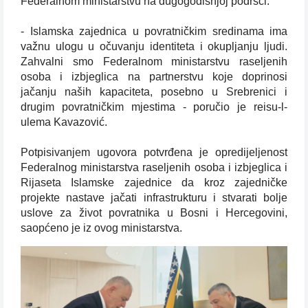
Federalnom ministarstvu na dugogodišnjoj podršci.
- Islamska zajednica u povratničkim sredinama ima
važnu ulogu u očuvanju identiteta i okupljanju ljudi.
Zahvalni smo Federalnom ministarstvu raseljenih
osoba i izbjeglica na partnerstvu koje doprinosi
jačanju naših kapaciteta, posebno u Srebrenici i
drugim povratničkim mjestima - poručio je reisu-l-
ulema Kavazović.
Potpisivanjem ugovora potvrđena je opredijeljenost
Federalnog ministarstva raseljenih osoba i izbjeglica i
Rijaseta Islamske zajednice da kroz zajedničke
projekte nastave jačati infrastrukturu i stvarati bolje
uslove za život povratnika u Bosni i Hercegovini,
saopćeno je iz ovog ministarstva.