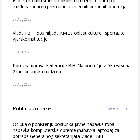
Federalno ministarstvo okoliša i turizma otvara put
međunarodnom priznavanju vrijednih prirodnih područja
07 Aug 2026
Vlada FBiH: 530 hiljada KM za oblast kulture i sporta, te
vjerske institucije
06 Aug 2026
Porezna uprava Federacije BiH: Na području ZDK izvršena
24 inspekcijska nadzora
06 Aug 2026
Public purchase
See all
Odluka o poništenju postupka javne nabavke roba –
nabavka kompjuterske opreme (nabavka laptopa) za
potrebe Generalnog sekretarijata Vlade FBiH