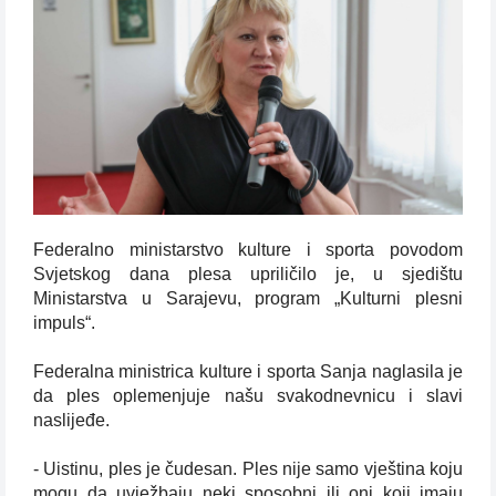
Federalno ministarstvo kulture i sporta povodom
Svjetskog dana plesa upriličilo je, u sjedištu
Ministarstva u Sarajevu, program „Kulturni plesni
impuls“.
Federalna ministrica kulture i sporta Sanja naglasila je
da ples oplemenjuje našu svakodnevnicu i slavi
naslijeđe.
- Uistinu, ples je čudesan. Ples nije samo vještina koju
mogu da uvježbaju neki sposobni ili oni koji imaju