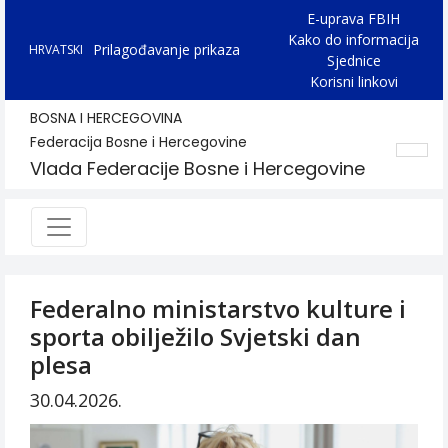
E-uprava FBIH
Kako do informacija
Prilagođavanje prikaza
HRVATSKI
Sjednice
Korisni linkovi
BOSNA I HERCEGOVINA
Federacija Bosne i Hercegovine
Vlada Federacije Bosne i Hercegovine
Federalno ministarstvo kulture i
sporta obilježilo Svjetski dan
plesa
30.04.2026.