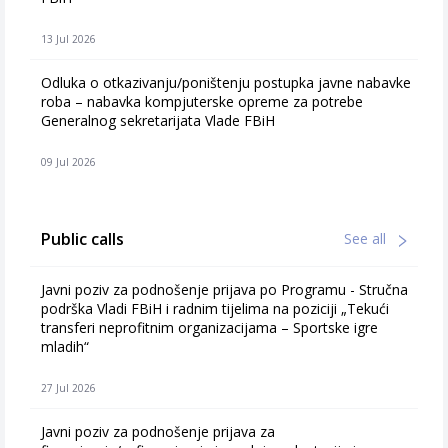
13 Jul 2026
Odluka o otkazivanju/poništenju postupka javne nabavke
roba – nabavka kompjuterske opreme za potrebe
Generalnog sekretarijata Vlade FBiH
09 Jul 2026
Public calls
See all
Javni poziv za podnošenje prijava po Programu - Stručna
podrška Vladi FBiH i radnim tijelima na poziciji „Tekući
transferi neprofitnim organizacijama – Sportske igre
mladih“
27 Jul 2026
Javni poziv za podnošenje prijava za