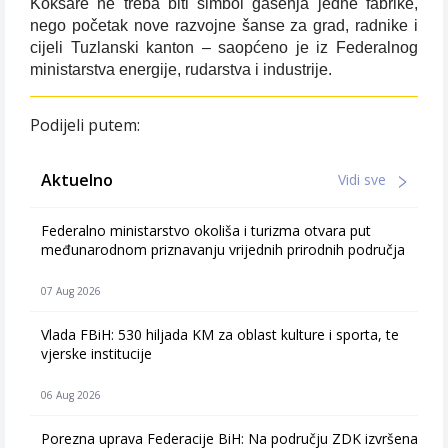
Koksare ne treba biti simbol gašenja jedne fabrike,
nego početak nove razvojne šanse za grad, radnike i
cijeli Tuzlanski kanton – saopćeno je iz Federalnog
ministarstva energije, rudarstva i industrije.
Podijeli putem:
Aktuelno
Vidi sve
Federalno ministarstvo okoliša i turizma otvara put
međunarodnom priznavanju vrijednih prirodnih područja
07 Aug 2026
Vlada FBiH: 530 hiljada KM za oblast kulture i sporta, te
vjerske institucije
06 Aug 2026
Porezna uprava Federacije BiH: Na području ZDK izvršena