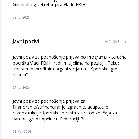
Generalnog sekretarijata Vlade FBiH
09 Jul 2026
Javni pozivi
Vidi sve
Javni poziv za podnošenje prijava po Programu - Stručna
podrška Vladi FBiH i radnim tijelima na poziciji „Tekući
transferi neprofitnim organizacijama – Sportske igre
mladih“
27 Jul 2026
Javni poziv za podnošenje prijava za
financiranje/sufinanciranje izgradnje, adaptacije i
rekonstrukcije športske infrastrukture od značaja za
kanton, grad i općine u Federaciji BiH
25 Mar 2026