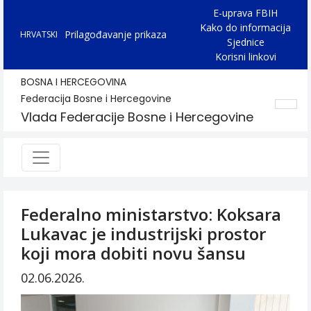
E-uprava FBIH
Kako do informacija
Prilagođavanje prikaza
HRVATSKI
Sjednice
Korisni linkovi
BOSNA I HERCEGOVINA
Federacija Bosne i Hercegovine
Vlada Federacije Bosne i Hercegovine
Federalno ministarstvo: Koksara
Lukavac je industrijski prostor
koji mora dobiti novu šansu
02.06.2026.