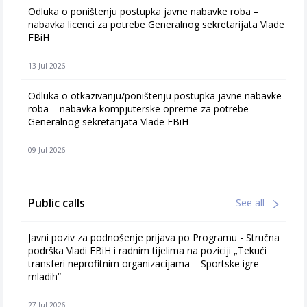
Odluka o poništenju postupka javne nabavke roba –
nabavka licenci za potrebe Generalnog sekretarijata Vlade
FBiH
13 Jul 2026
Odluka o otkazivanju/poništenju postupka javne nabavke
roba – nabavka kompjuterske opreme za potrebe
Generalnog sekretarijata Vlade FBiH
09 Jul 2026
Public calls
See all
Javni poziv za podnošenje prijava po Programu - Stručna
podrška Vladi FBiH i radnim tijelima na poziciji „Tekući
transferi neprofitnim organizacijama – Sportske igre
mladih“
27 Jul 2026