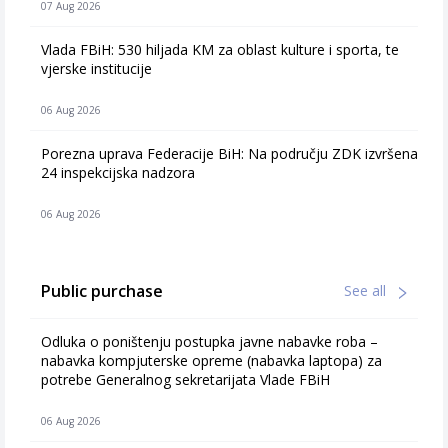
07 Aug 2026
Vlada FBiH: 530 hiljada KM za oblast kulture i sporta, te
vjerske institucije
06 Aug 2026
Porezna uprava Federacije BiH: Na području ZDK izvršena
24 inspekcijska nadzora
06 Aug 2026
Public purchase
See all
Odluka o poništenju postupka javne nabavke roba –
nabavka kompjuterske opreme (nabavka laptopa) za
potrebe Generalnog sekretarijata Vlade FBiH
06 Aug 2026