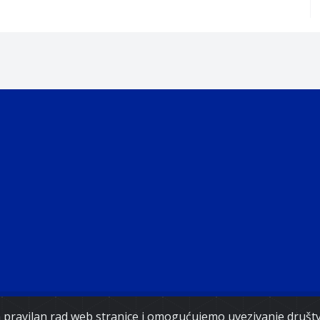
Copyright 2021. Vlada Federacije Bosne i Hercegovine
za pravilan rad web stranice i omogućujemo uvezivanje druš