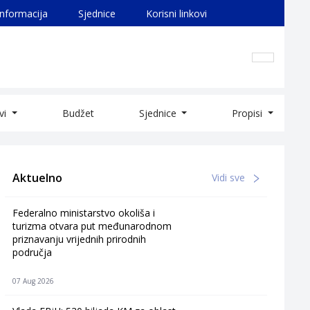
informacija
Sjednice
Korisni linkovi
ivi
Budžet
Sjednice
Propisi
Aktuelno
Vidi sve
Federalno ministarstvo okoliša i
turizma otvara put međunarodnom
priznavanju vrijednih prirodnih
područja
07 Aug 2026