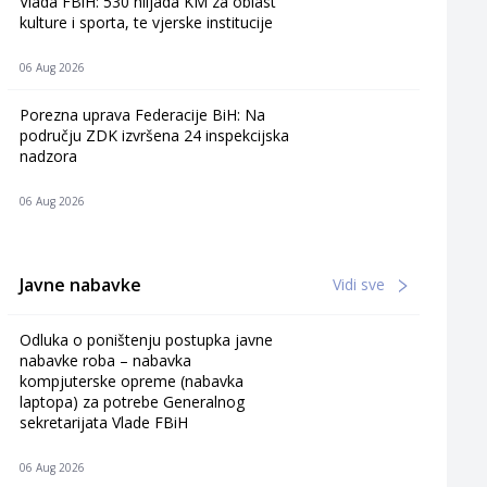
Vlada FBiH: 530 hiljada KM za oblast
kulture i sporta, te vjerske institucije
06 Aug 2026
Porezna uprava Federacije BiH: Na
području ZDK izvršena 24 inspekcijska
nadzora
06 Aug 2026
Javne nabavke
Vidi sve
Odluka o poništenju postupka javne
nabavke roba – nabavka
kompjuterske opreme (nabavka
laptopa) za potrebe Generalnog
sekretarijata Vlade FBiH
06 Aug 2026