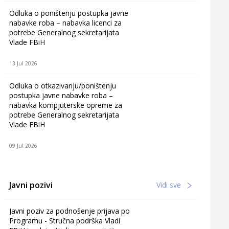
Odluka o poništenju postupka javne
nabavke roba – nabavka licenci za
potrebe Generalnog sekretarijata
Vlade FBiH
13 Jul 2026
Odluka o otkazivanju/poništenju
postupka javne nabavke roba –
nabavka kompjuterske opreme za
potrebe Generalnog sekretarijata
Vlade FBiH
09 Jul 2026
Javni pozivi
Vidi sve
Javni poziv za podnošenje prijava po
Programu - Stručna podrška Vladi