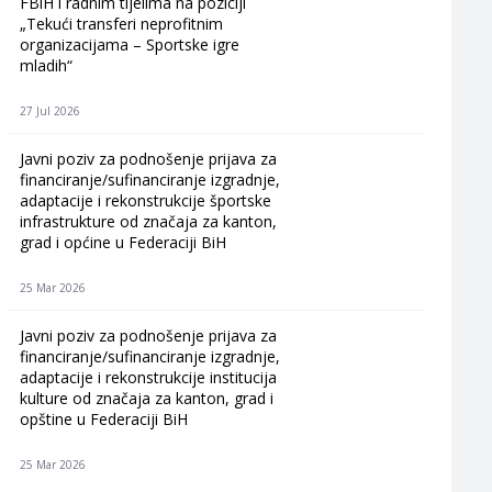
FBiH i radnim tijelima na poziciji
„Tekući transferi neprofitnim
organizacijama – Sportske igre
mladih“
27 Jul 2026
Javni poziv za podnošenje prijava za
financiranje/sufinanciranje izgradnje,
adaptacije i rekonstrukcije športske
infrastrukture od značaja za kanton,
grad i općine u Federaciji BiH
25 Mar 2026
Javni poziv za podnošenje prijava za
financiranje/sufinanciranje izgradnje,
adaptacije i rekonstrukcije institucija
kulture od značaja za kanton, grad i
opštine u Federaciji BiH
25 Mar 2026