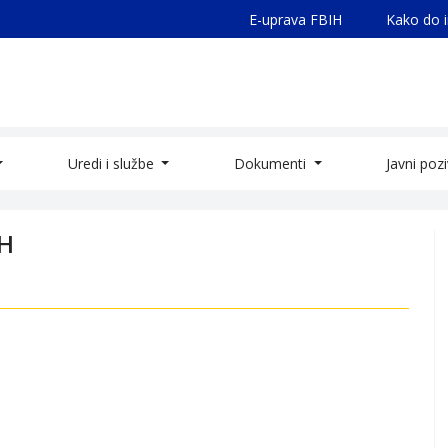
E-uprava FBIH
Kako do 
Uredi i službe
Dokumenti
Javni poz
iH