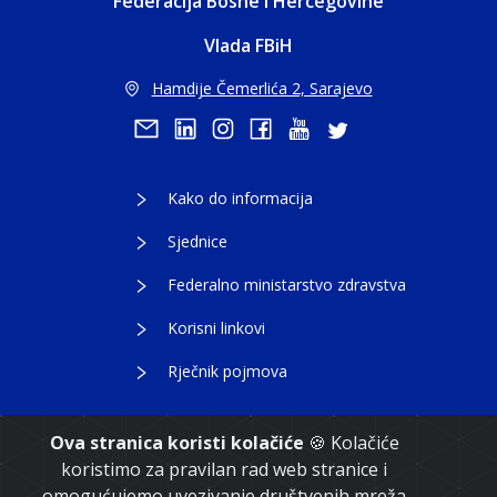
Federacija Bosne i Hercegovine
Vlada FBiH
Hamdije Čemerlića 2, Sarajevo
Kako do informacija
Sjednice
Federalno ministarstvo zdravstva
Korisni linkovi
Rječnik pojmova
Ova stranica koristi kolačiće
🍪 Kolačiće
koristimo za pravilan rad web stranice i
Copyright 2021. Vlada Federacije Bosne i
omogućujemo uvezivanje društvenih mreža