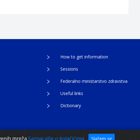
How to get information
Sessions
Federalno ministarstvo zdravstva
Useful links
Dictionary
egovina
tvenih mreža
Saznaj više o kolačićima
Slažem se