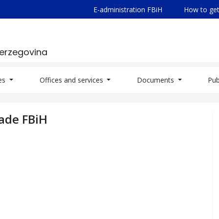
E-administration FBiH
How to get
Herzegovina
ies
Offices and services
Documents
Pub
lade FBiH