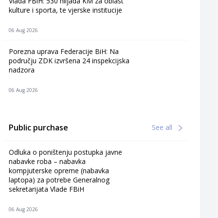
Vlada FBiH: 530 hiljada KM za oblast
kulture i sporta, te vjerske institucije
06 Aug 2026
Porezna uprava Federacije BiH: Na
području ZDK izvršena 24 inspekcijska
nadzora
06 Aug 2026
Public purchase
See all
Odluka o poništenju postupka javne
nabavke roba – nabavka
kompjuterske opreme (nabavka
laptopa) za potrebe Generalnog
sekretarijata Vlade FBiH
06 Aug 2026