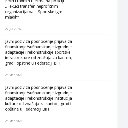
FBiH i radnim tijelima na poziciji
„Tekući transferi neprofitnim
organizacijama – Sportske igre
mladih“
27 Jul 2026
Javni poziv za podnošenje prijava za
finansiranje/sufinansiranje izgradnje,
adaptacije i rekonstrukcije sportske
infrastrukture od značaja za kanton,
grad i opštine u Federaciji BiH
25 Mar 2026
Javni poziv za podnošenje prijava za
finansiranje/sufinansiranje izgradnje,
adaptacije i rekonstrukcije institucija
kulture od značaja za kanton, grad i
opštine u Federaciji BiH
25 Mar 2026