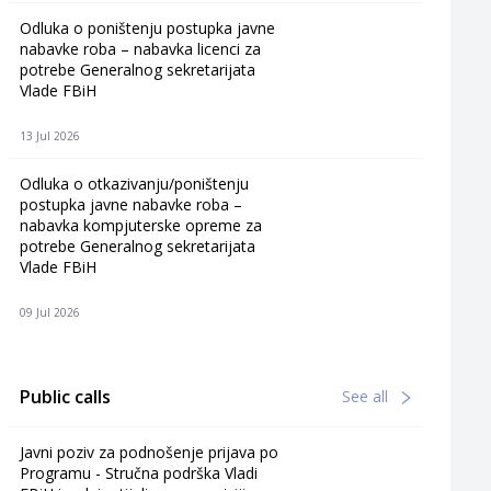
Odluka o poništenju postupka javne
nabavke roba – nabavka licenci za
potrebe Generalnog sekretarijata
Vlade FBiH
13 Jul 2026
Odluka o otkazivanju/poništenju
postupka javne nabavke roba –
nabavka kompjuterske opreme za
potrebe Generalnog sekretarijata
Vlade FBiH
09 Jul 2026
Public calls
See all
Javni poziv za podnošenje prijava po
Programu - Stručna podrška Vladi