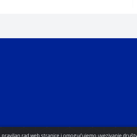
ght 2021. Government of Federation of Bosnia and Herz
za pravilan rad web stranice i omogućujemo uvezivanje druš