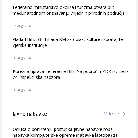
Federalno ministarstvo okoliša i turizma otvara put
međunarodnom priznavanju vrijednih prirodnih područja
07 Aug 2026
Vlada FBiH: 530 hiljada KM za oblast kulture i sporta, te
vjerske institucije
06 Aug 2026
Porezna uprava Federacije BiH: Na području ZDK izvršena
24 inspekcijska nadzora
06 Aug 2026
Javne nabavke
Vidi sve
Odluka o poništenju postupka javne nabavke roba –
nabavka kompjuterske opreme (nabavka laptopa) za