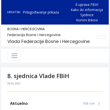
E-uprava FBIH
Kako do informacija
Prilagođavanje prikaza
HRVATSKI
Sjednice
Korisni linkovi
BOSNA I HERCEGOVINA
Federacija Bosne i Hercegovine
Vlada Federacije Bosne i Hercegovine
8. sjednica Vlade FBiH
09.05.2007.
Aktuelno
Vidi sve