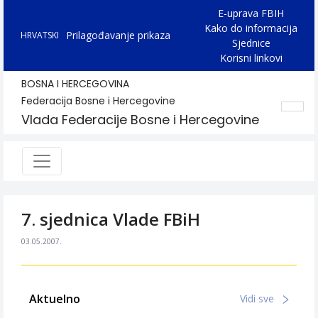
E-uprava FBIH
Kako do informacija
Prilagođavanje prikaza
HRVATSKI
Sjednice
Korisni linkovi
BOSNA I HERCEGOVINA
Federacija Bosne i Hercegovine
Vlada Federacije Bosne i Hercegovine
7. sjednica Vlade FBiH
03.05.2007.
Aktuelno
Vidi sve