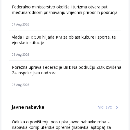
Federalno ministarstvo okoliša i turizma otvara put
međunarodnom priznavanju vrijednih prirodnih područja
07 Aug 2026
Vlada FBiH: 530 hiljada KM za oblast kulture i sporta, te
vjerske institucije
06 Aug 2026
Porezna uprava Federacije BiH: Na području ZDK izvršena
24 inspekcijska nadzora
06 Aug 2026
Javne nabavke
Vidi sve
Odluka o poništenju postupka javne nabavke roba –
nabavka kompjuterske opreme (nabavka laptopa) za