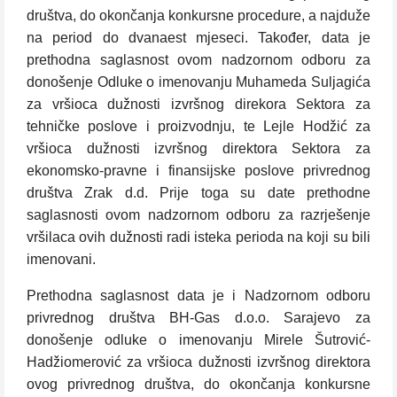
društva, do okončanja konkursne procedure, a najduže
na period do dvanaest mjeseci. Također, data je
prethodna saglasnost ovom nadzornom odboru za
donošenje Odluke o imenovanju Muhameda Suljagića
za vršioca dužnosti izvršnog direkora Sektora za
tehničke poslove i proizvodnju, te Lejle Hodžić za
vršioca dužnosti izvršnog direktora Sektora za
ekonomsko-pravne i finansijske poslove privrednog
društva Zrak d.d. Prije toga su date prethodne
saglasnosti ovom nadzornom odboru za razrješenje
vršilaca ovih dužnosti radi isteka perioda na koji su bili
imenovani.
Prethodna saglasnost data je i Nadzornom odboru
privrednog društva BH-Gas d.o.o. Sarajevo za
donošenje odluke o imenovanju Mirele Šutrović-
Hadžiomerović za vršioca dužnosti izvršnog direktora
ovog privrednog društva, do okončanja konkursne