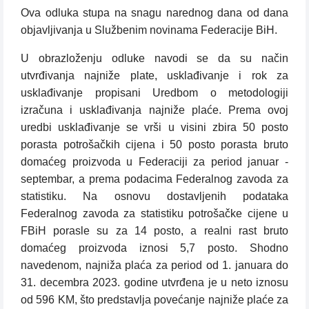
Ova odluka stupa na snagu narednog dana od dana
objavljivanja u Službenim novinama Federacije BiH.
U obrazloženju odluke navodi se da su način
utvrđivanja najniže plate, usklađivanje i rok za
usklađivanje propisani Uredbom o metodologiji
izračuna i usklađivanja najniže plaće. Prema ovoj
uredbi usklađivanje se vrši u visini zbira 50 posto
porasta potrošačkih cijena i 50 posto porasta bruto
domaćeg proizvoda u Federaciji za period januar -
septembar, a prema podacima Federalnog zavoda za
statistiku. Na osnovu dostavljenih podataka
Federalnog zavoda za statistiku potrošačke cijene u
FBiH porasle su za 14 posto, a realni rast bruto
domaćeg proizvoda iznosi 5,7 posto. Shodno
navedenom, najniža plaća za period od 1. januara do
31. decembra 2023. godine utvrđena je u neto iznosu
od 596 KM, što predstavlja povećanje najniže plaće za