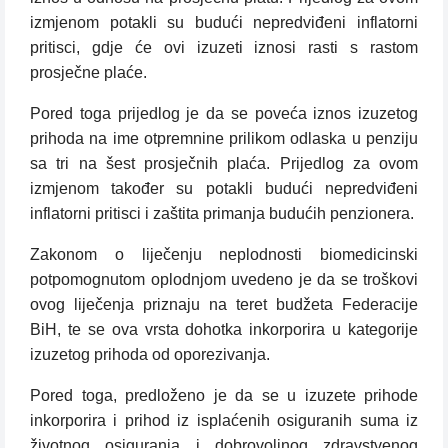
izmjenom potakli su budući nepredviđeni inflatorni
pritisci, gdje će ovi izuzeti iznosi rasti s rastom
prosječne plaće.
Pored toga prijedlog je da se poveća iznos izuzetog
prihoda na ime otpremnine prilikom odlaska u penziju
sa tri na šest prosječnih plaća. Prijedlog za ovom
izmjenom također su potakli budući nepredviđeni
inflatorni pritisci i zaštita primanja budućih penzionera.
Zakonom o liječenju neplodnosti biomedicinski
potpomognutom oplodnjom uvedeno je da se troškovi
ovog liječenja priznaju na teret budžeta Federacije
BiH, te se ova vrsta dohotka inkorporira u kategorije
izuzetog prihoda od oporezivanja.
Pored toga, predloženo je da se u izuzete prihode
inkorporira i prihod iz isplaćenih osiguranih suma iz
životnog osiguranja i dobrovoljnog zdravstvenog