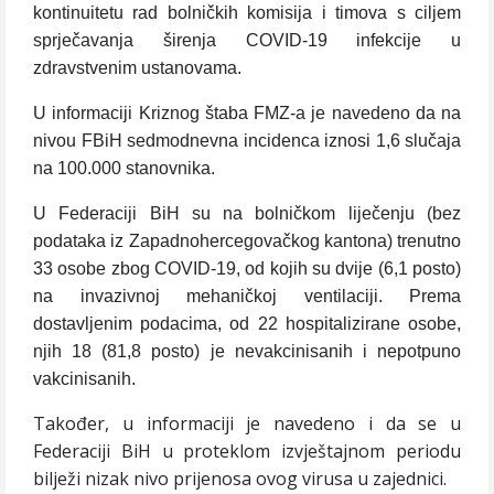
kontinuitetu rad bolničkih komisija i timova s ciljem
sprječavanja širenja COVID-19 infekcije u
zdravstvenim ustanovama.
U informaciji Kriznog štaba FMZ-a je navedeno da na
nivou FBiH sedmodnevna incidenca iznosi 1,6 slučaja
na 100.000 stanovnika.
U Federaciji BiH su na bolničkom liječenju (bez
podataka iz Zapadnohercegovačkog kantona) trenutno
33 osobe zbog COVID-19, od kojih su dvije (6,1 posto)
na invazivnoj mehaničkoj ventilaciji. Prema
dostavljenim podacima, od 22 hospitalizirane osobe,
njih 18 (81,8 posto) je nevakcinisanih i nepotpuno
vakcinisanih.
Također, u informaciji je navedeno i da se u
Federaciji BiH u proteklom izvještajnom periodu
bilježi nizak nivo prijenosa ovog virusa u zajednici.