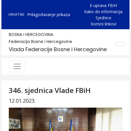
E-uprava FBIH
Kako do informacija
Prilagođavanje prikaza
HRVATSKI
Sjednice
Korisni linkovi
BOSNA I HERCEGOVINA
Federacija Bosne i Hercegovine
Vlada Federacije Bosne i Hercegovine
346. sjednica Vlade FBiH
12.01.2023.