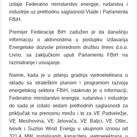
izdaje Federalno ministarstvo energije, rudarstva i
industrije uz prethodnu saglasnost Vlade i Parlamenta
FBiH.
Premijer Federacije BiH zadužen je da današnju
informaciju o aktivnostima u postupku izdavanja
Energetske dozvole privrednom društvu Imres d.o.o.
Livno, sa zaključkom uputi Parlamentu FBiH na
razmatranje i usvajanje.
Naime, kada je u pitanju gradnja vjetroelektrana u
skladu sa strateškim planom i programom razvoja
energetskog sektora FBiH, istaknuto je u informaciji,
Federalno ministarstvo energije, rudarstva i industrije
do sada je izdalo sedam prethodnih saglasnosti za
priključak na prenosnu mrežu i to za VE Podveležje,
VE Mesihovina, VE Jelovača, VE Baljci, VE Oštrc,
Ivovik i Suzlon Wind Energy u ukupnom iznosu od
321,4 MW instalisanih kapaciteta vjetroelektrana u