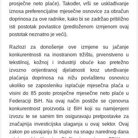
prosječne neto plaće). Također, vrši se usklađivanje
iznosa preferencijalne mjesečne osnovice za obračun
doprinosa za ove radnike, kako bi se zadržao približno
isti postotak povlastice (predloženom izmjenom ovaj
postotak neznatno je veći).
Razlozi za donošenje ove izmjene su jačanje
konkurentnosti na inostranom tržištu, prvenstveno u
tekstilnoj, kožnoj i industriji obuće kao pretežno
izvozno orijentiranoj djelatnosti kroz utvrđivanje
plaćanja doprinosa na nižu povlaštenu osnovicu
ukoliko se zaposleniku isplaćuje mjesečna plaća u
visini do 85 posto prosječne mjesečne neto plaće u
Federaciji BiH. Na ovaj način postiže se cjenovna
konkurentnost proizvoda iz BiH koji su namijenjeni
izvozu te se samim tim osiguravaju pretpostavke za
značajnija investicijska ulaganja u ovaj sektor. Ovaj
zakon po usvajanju bi stupio na snagu narednog dana