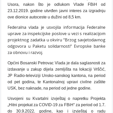
Usora, nakon što je odlukom Vlade FBiH od
23.12.2019. godine utvrđen javni interes za izgradnju
ove dionice autoceste u dužini od 8,5 km.
Federalna vlada je usvojila informacija Federalne
uprave za inspekcijske poslove u vezi s realizacijom
projektnog zadatka u okviru “Brzog savjetodavnog
odgovora u Paketu solidarnosti“ Evropske banke
za obnovu i razvoj.
Općini Bosanski Petrovac Vlada je dala saglasnosti za
izdavanje u zakup dijela zemljišta na lokaciji Vrščić,
JP Radio-televiziji Unsko-sanskog kantona, na period
od pet godina, te Kantonalnoj upravi civilne zaštite
USK, bez naknade, na period od jedne godine.
Usvojeni su Kvartalni izvještaj o napretku Projekta
„Hitni projekat za COVID-19 za FBiH“ za period od 1.7.
do 30.9.2022. godine, kao i izvještaj o radu