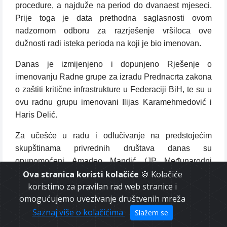
procedure, a najduže na period do dvanaest mjeseci.
Prije toga je data prethodna saglasnosti ovom
nadzornom odboru za razrješenje vršiloca ove
dužnosti radi isteka perioda na koji je bio imenovan.
Danas je izmijenjeno i dopunjeno Rješenje o
imenovanju Radne grupe za izradu Prednacrta zakona
o zaštiti kritične infrastrukture u Federaciji BiH, te su u
ovu radnu grupu imenovani Ilijas Karamehmedović i
Haris Delić.
Za učešće u radu i odlučivanje na predstojećim
skupštinama privrednih društava danas su
opunomoćeni Amadeo Mandić (JP Međunarodni
Ova stranica koristi kolačiće
🍪 Kolačiće
aerodrom Sarajevo d.o.o. Sarajevo), Halko Balavac
koristimo za pravilan rad web stranice i
(Energopetrol d.d. Sarajevo) i Adnan Frljak (Zrak d.d.
omogućujemo uvezivanje društvenih mreža
Sarajevo).
Saznaj više o kolačićima
Slažem se