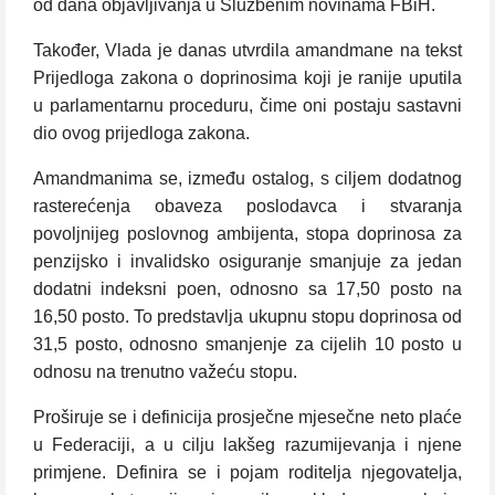
od dana objavljivanja u Službenim novinama FBiH.
Također, Vlada je danas utvrdila amandmane na tekst
Prijedloga zakona o doprinosima koji je ranije uputila
u parlamentarnu proceduru, čime oni postaju sastavni
dio ovog prijedloga zakona.
Amandmanima se, između ostalog, s ciljem dodatnog
rasterećenja obaveza poslodavca i stvaranja
povoljnijeg poslovnog ambijenta, stopa doprinosa za
penzijsko i invalidsko osiguranje smanjuje za jedan
dodatni indeksni poen, odnosno sa 17,50 posto na
16,50 posto. To predstavlja ukupnu stopu doprinosa od
31,5 posto, odnosno smanjenje za cijelih 10 posto u
odnosu na trenutno važeću stopu.
Proširuje se i definicija prosječne mjesečne neto plaće
u Federaciji, a u cilju lakšeg razumijevanja i njene
primjene. Definira se i pojam roditelja njegovatelja,