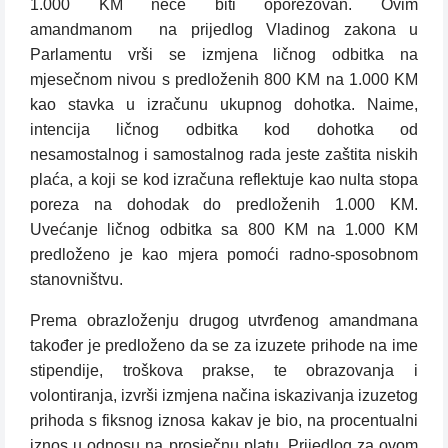
1.000 KM neće biti oporezovan. Ovim
amandmanom
na prijedlog Vladinog zakona u
Parlamentu vrši se izmjena ličnog odbitka na
mjesečnom nivou s predloženih 800 KM na 1.000 KM
kao stavka u izračunu ukupnog dohotka. Naime,
intencija ličnog odbitka kod dohotka od
nesamostalnog i samostalnog rada jeste zaštita niskih
plaća, a koji se kod izračuna reflektuje kao nulta stopa
poreza na dohodak do predloženih 1.000 KM.
Uvećanje ličnog odbitka sa 800 KM na 1.000 KM
predloženo je kao mjera pomoći radno-sposobnom
stanovništvu.
Prema obrazloženju drugog utvrđenog amandmana
također je predloženo da se za izuzete prihode na ime
stipendije, troškova prakse, te obrazovanja i
volontiranja, izvrši izmjena načina iskazivanja izuzetog
prihoda s fiksnog iznosa kakav je bio, na procentualni
iznos u odnosu na prosječnu platu. Prijedlog za ovom