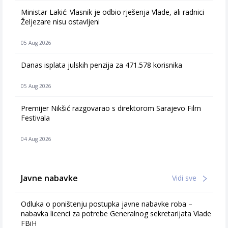
Ministar Lakić: Vlasnik je odbio rješenja Vlade, ali radnici
Željezare nisu ostavljeni
05 Aug 2026
Danas isplata julskih penzija za 471.578 korisnika
05 Aug 2026
Premijer Nikšić razgovarao s direktorom Sarajevo Film
Festivala
04 Aug 2026
Javne nabavke
Vidi sve
Odluka o poništenju postupka javne nabavke roba –
nabavka licenci za potrebe Generalnog sekretarijata Vlade
FBiH