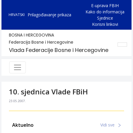
E-uprava FBIH
Kako do informacija
Prilagođavanje prikaza
HRVATSKI
Sjednice
Korisni linkovi
BOSNA I HERCEGOVINA
Federacija Bosne i Hercegovine
Vlada Federacije Bosne i Hercegovine
10. sjednica Vlade FBiH
23.05.2007.
Aktuelno
Vidi sve