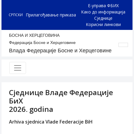
Е-управа ФБИХ
Како до информација
Прилагођавање приказа
СРПСКИ
Сједнице
Корисни линкови
БОСНА И ХЕРЦЕГОВИНА
Федерација Босне и Херцеговине
Влада Федерације Босне и Херцеговине
Сједнице Владе Федерације
БиХ
2026. godina
Arhiva sjednica Vlade Federacije BiH