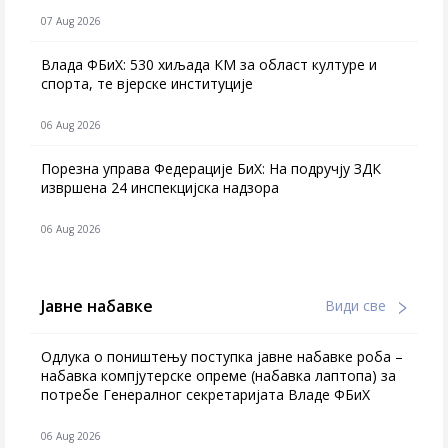
07 Aug 2026
Влада ФБиХ: 530 хиљада КМ за област културе и
спорта, те вјерске институције
06 Aug 2026
Порезна управа Федерације БиХ: На подручју ЗДК
извршена 24 инспекцијска надзора
06 Aug 2026
Јавне набавке
Види све
Одлука о поништењу поступка јавне набавке роба –
набавка компјутерске опреме (набавка лаптопа) за
потребе Генералног секретаријата Владе ФБиХ
06 Aug 2026