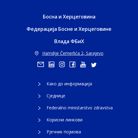
Босна и Херцеговина
Федерација Босне и Херцеговине
Влада ФБиХ
Hamdije Čemerlića 2, Sarajevo
Како до информација
Сједнице
Federalno ministarstvo zdravstva
Корисни линкови
Рјечник појмова