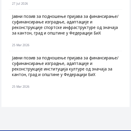
27 Jul 2026
Jавни позив за подношење пријава за финансирање/
суфинансирање изградње, адаптације и
реконструкције спортске инфраструктуре од значаја
за кантон, град и општине у Федерацији БиХ
25 Mar 2026
Јавни позив за подношење пријава за финансирање/
суфинансирање изградње, адаптације и
реконструкције институција културе од значаја за
кантон, град и општине у Федерацији БиХ
25 Mar 2026