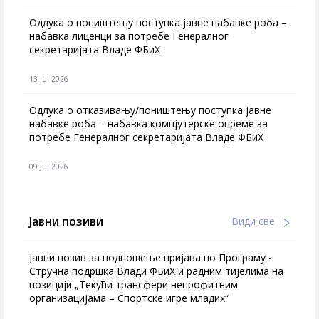
Одлука о поништењу поступка јавне набавке роба –
набавка лиценци за потребе Генералног
секретаријата Владе ФБиХ
13 Jul 2026
Одлука о отказивању/поништењу поступка јавне
набавке роба – набавка компјутерске опреме за
потребе Генералног секретаријата Владе ФБиХ
09 Jul 2026
Јавни позиви
Види све
Јавни позив за подношење пријава по Програму -
Стручна подршка Влади ФБиХ и радним тијелима на
позицији „Текући трансфери непрофитним
организацијама – Спортске игре младих“