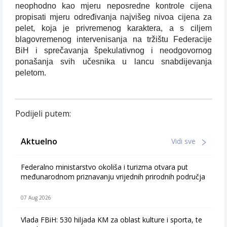
neophodno kao mjeru neposredne kontrole cijena
propisati mjeru određivanja najvišeg nivoa cijena za
pelet, koja je privremenog karaktera, a s ciljem
blagovremenog intervenisanja na tržištu Federacije
BiH i sprečavanja špekulativnog i neodgovornog
ponašanja svih učesnika u lancu snabdijevanja
peletom.
Podijeli putem:
Aktuelno
Vidi sve
Federalno ministarstvo okoliša i turizma otvara put
međunarodnom priznavanju vrijednih prirodnih područja
07 Aug 2026
Vlada FBiH: 530 hiljada KM za oblast kulture i sporta, te