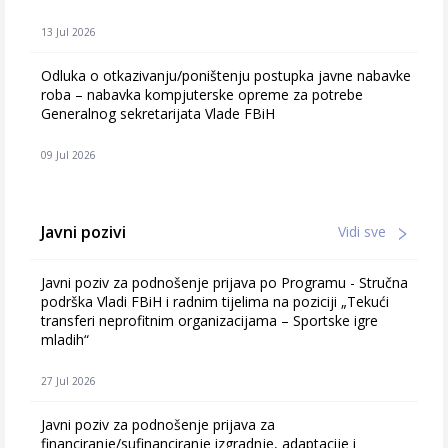
13 Jul 2026
Odluka o otkazivanju/poništenju postupka javne nabavke
roba – nabavka kompjuterske opreme za potrebe
Generalnog sekretarijata Vlade FBiH
09 Jul 2026
Javni pozivi
Vidi sve
Javni poziv za podnošenje prijava po Programu - Stručna
podrška Vladi FBiH i radnim tijelima na poziciji „Tekući
transferi neprofitnim organizacijama – Sportske igre
mladih“
27 Jul 2026
Javni poziv za podnošenje prijava za
financiranje/sufinanciranje izgradnje, adaptacije i