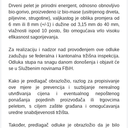
Drveni pelet je prirodni energent, odnosno obnovljivo
bio-gorivo, proizvedeno iz bio-mase (usitnjenog drveta,
piljevine, strugotine), valjkastog je oblika promjera od
6 mm ili 8 mm (+/-1) i dužine od 3,15 mm do 40 mm,
vlažnosti ispod 10 posto, što omogućava vrlo visoku
efikasnost sagorijevanja.
Za realizaciju i nadzor nad provođenjem ove odluke
zadužuju se federalna i kantonalna tržišna inspekcija.
Odluka stupa na snagu danom donošenja i objavit će
se u Službenim novinama FBiH.
Kako je predlagač obrazložio, razlog za propisivanje
ove mjere je prevencija i suzbijanje nerealnog
utvrđivanja cijena i eventualnog nepoštenog
ponašanja pojedinih proizvođača ili trgovcima
peletom, s ciljem zaštite građana i omogućavanja
uredne snabdjevenosti tržišta.
Također, predlagač odluke je obrazložio da je bilo