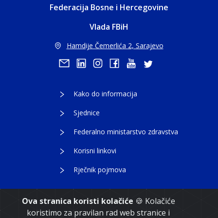
Federacija Bosne i Hercegovine
Vlada FBiH
Hamdije Čemerlića 2, Sarajevo
Kako do informacija
Sjednice
Federalno ministarstvo zdravstva
Korisni linkovi
Rječnik pojmova
Ova stranica koristi kolačiće
🍪 Kolačiće
koristimo za pravilan rad web stranice i