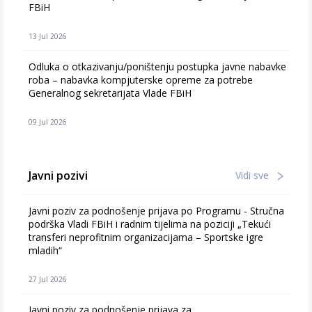
FBiH
13 Jul 2026
Odluka o otkazivanju/poništenju postupka javne nabavke
roba – nabavka kompjuterske opreme za potrebe
Generalnog sekretarijata Vlade FBiH
09 Jul 2026
Javni pozivi
Vidi sve
Javni poziv za podnošenje prijava po Programu - Stručna
podrška Vladi FBiH i radnim tijelima na poziciji „Tekući
transferi neprofitnim organizacijama – Sportske igre
mladih“
27 Jul 2026
Javni poziv za podnošenje prijava za