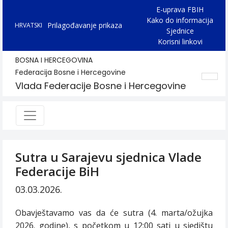
E-uprava FBIH
Kako do informacija
Prilagođavanje prikaza
HRVATSKI
Sjednice
Korisni linkovi
BOSNA I HERCEGOVINA
Federacija Bosne i Hercegovine
Vlada Federacije Bosne i Hercegovine
Sutra u Sarajevu sjednica Vlade
Federacije BiH
03.03.2026.
Obavještavamo vas da će
sutra (4. marta/ožujka
2026. godine), s početkom u 12:00 sati u sjedištu