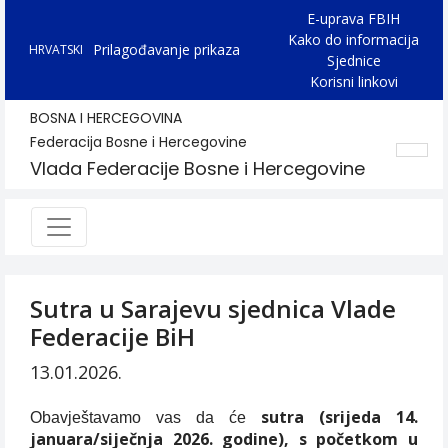
E-uprava FBIH
Kako do informacija
Prilagođavanje prikaza
HRVATSKI
Sjednice
Korisni linkovi
BOSNA I HERCEGOVINA
Federacija Bosne i Hercegovine
Vlada Federacije Bosne i Hercegovine
Sutra u Sarajevu sjednica Vlade
Federacije BiH
13.01.2026.
sutra (srijeda 14.
Obavještavamo vas da će
januara/siječnja 2026. godine), s početkom u