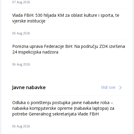
07 Aug 2026
Vlada FBiH: 530 hiljada KM za oblast kulture i sporta, te
vjerske institucije
06 Aug 2026
Porezna uprava Federacije BiH: Na području ZDK izvršena
24 inspekcijska nadzora
06 Aug 2026
Javne nabavke
Vidi sve
Odluka o poništenju postupka javne nabavke roba –
nabavka kompjuterske opreme (nabavka laptopa) za
potrebe Generalnog sekretarijata Vlade FBiH
06 Aug 2026