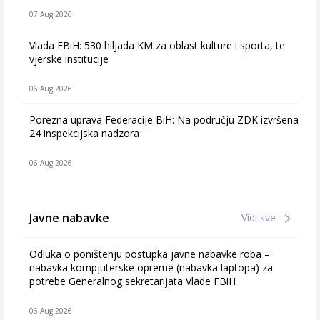
07 Aug 2026
Vlada FBiH: 530 hiljada KM za oblast kulture i sporta, te
vjerske institucije
06 Aug 2026
Porezna uprava Federacije BiH: Na području ZDK izvršena
24 inspekcijska nadzora
06 Aug 2026
Javne nabavke
Vidi sve
Odluka o poništenju postupka javne nabavke roba –
nabavka kompjuterske opreme (nabavka laptopa) za
potrebe Generalnog sekretarijata Vlade FBiH
06 Aug 2026