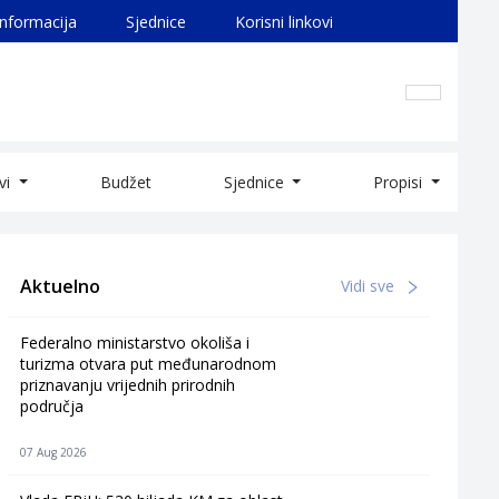
informacija
Sjednice
Korisni linkovi
ivi
Budžet
Sjednice
Propisi
Aktuelno
Vidi sve
Federalno ministarstvo okoliša i
turizma otvara put međunarodnom
priznavanju vrijednih prirodnih
područja
07 Aug 2026