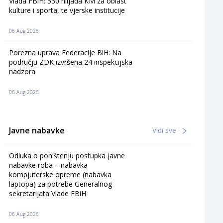
Vlada FBiH: 530 hiljada KM za oblast
kulture i sporta, te vjerske institucije
06 Aug 2026
Porezna uprava Federacije BiH: Na
području ZDK izvršena 24 inspekcijska
nadzora
06 Aug 2026
Javne nabavke
Vidi sve
Odluka o poništenju postupka javne
nabavke roba – nabavka
kompjuterske opreme (nabavka
laptopa) za potrebe Generalnog
sekretarijata Vlade FBiH
06 Aug 2026