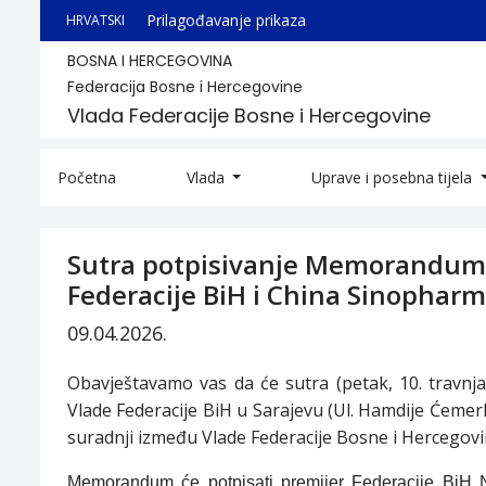
Prilagođavanje prikaza
HRVATSKI
BOSNA I HERCEGOVINA
Federacija Bosne i Hercegovine
Vlada Federacije Bosne i Hercegovine
Početna
Vlada
Uprave i posebna tijela
Sutra potpisivanje Memoranduma 
Federacije BiH i China Sinopharm
09.04.2026.
Obavještavamo vas da će
sutra (petak, 10. travnj
Vlade Federacije BiH u Sarajevu
(Ul. Hamdije Ćemerli
suradnji između Vlade Federacije Bosne i Hercegovi
Memorandum će potpisati premijer Federacije BiH N