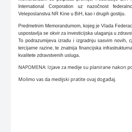
International Corporation uz nazočnost federaln
Veleposlanstva NR Kine u BiH, kao i drugih gostiju.
Predmetnim Memorandumom, kojeg je Vlada Federacije 
uspostavlja se okvir za investicijska ulaganja u zdrav
To podrazumijeva izradu i izgradnju sasvim novih, cj
tercijarne razine, te znatnija financijska infrastruktu
kvalitete zdravstvenih usluga.
NAPOMENA:
Izjave za medije su planirane nakon 
Molimo vas da medijski pratite ovaj događaj.