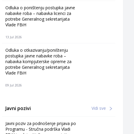
Odluka o poništenju postupka javne
nabavke roba – nabavka licenci za
potrebe Generalnog sekretarijata
Vlade FBiH
13 Jul 2026
Odluka o otkazivanju/poništenju
postupka javne nabavke roba –
nabavka kompjuterske opreme za
potrebe Generalnog sekretarijata
Vlade FBiH
09 Jul 2026
Javni pozivi
Vidi sve
Javni poziv za podnošenje prijava po
Programu - Stručna podrška Vladi