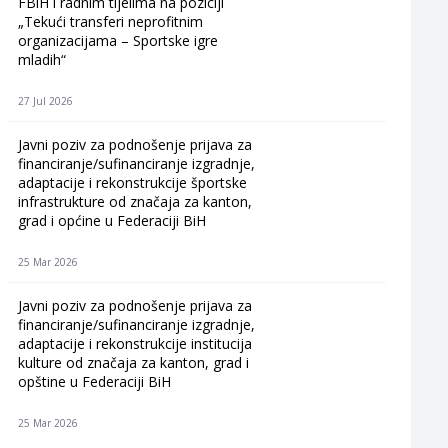
FBiH i radnim tijelima na poziciji
„Tekući transferi neprofitnim
organizacijama – Sportske igre
mladih“
27 Jul 2026
Javni poziv za podnošenje prijava za
financiranje/sufinanciranje izgradnje,
adaptacije i rekonstrukcije športske
infrastrukture od značaja za kanton,
grad i općine u Federaciji BiH
25 Mar 2026
Javni poziv za podnošenje prijava za
financiranje/sufinanciranje izgradnje,
adaptacije i rekonstrukcije institucija
kulture od značaja za kanton, grad i
opštine u Federaciji BiH
25 Mar 2026