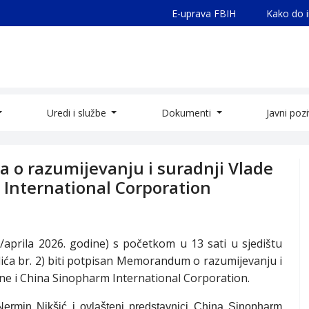
E-uprava FBIH
Kako do 
Uredi i službe
Dokumenti
Javni poz
o razumijevanju i suradnji Vlade
 International Corporation
a/aprila 2026. godine) s početkom u 13 sati u sjedištu
ća br. 2)
biti potpisan Memorandum o razumijevanju i
ne i China Sinopharm International Corporation.
ermin Nikšić i ovlašteni predstavnici China Sinopharm