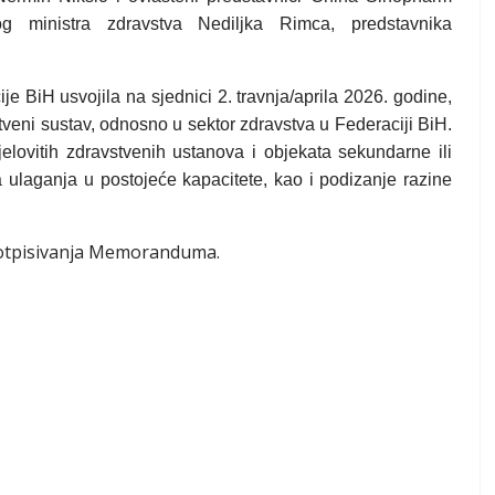
og ministra zdravstva Nediljka Rimca, predstavnika
BiH usvojila na sjednici 2. travnja/aprila 2026. godine,
stveni sustav, odnosno u sektor zdravstva u Federaciji BiH.
elovitih zdravstvenih ustanova i objekata sekundarne ili
rna ulaganja u postojeće kapacitete, kao i podizanje razine
potpisivanja Memoranduma.