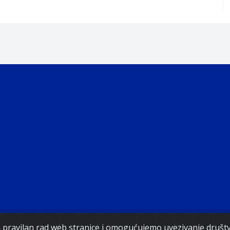
Copyright 2021. Vlada Federacije Bosne i Hercegovine
za pravilan rad web stranice i omogućujemo uvezivanje druš