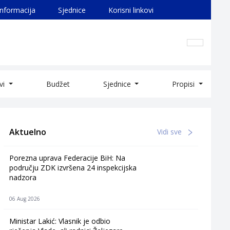
informacija
Sjednice
Korisni linkovi
ivi
Budžet
Sjednice
Propisi
Aktuelno
Vidi sve
Porezna uprava Federacije BiH: Na
području ZDK izvršena 24 inspekcijska
nadzora
06 Aug 2026
Ministar Lakić: Vlasnik je odbio