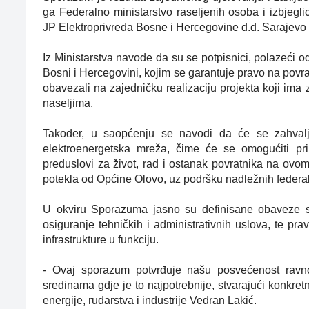
ga Federalno ministarstvo raseljenih osoba i izbjeglic
JP Elektroprivreda Bosne i Hercegovine d.d. Sarajevo 
Iz Ministarstva navode da su se potpisnici, polazeći
Bosni i Hercegovini, kojim se garantuje pravo na povr
obavezali na zajedničku realizaciju projekta koji ima z
naseljima.
Također, u saopćenju se navodi da će se zahvaljuju
elektroenergetska mreža, čime će se omogućiti prikl
preduslovi za život, rad i ostanak povratnika na ovom 
potekla od Općine Olovo, uz podršku nadležnih federaln
U okviru Sporazuma jasno su definisane obaveze svih
osiguranje tehničkih i administrativnih uslova, te pr
infrastrukture u funkciju.
- Ovaj sporazum potvrđuje našu posvećenost ravnom
sredinama gdje je to najpotrebnije, stvarajući konkretn
energije, rudarstva i industrije Vedran Lakić.