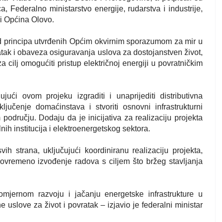
a, Federalno ministarstvo energije, rudarstva i industrije,
i Općina Olovo.
 od principa utvrđenih Općim okvirnim sporazumom za mir u
atak i obaveza osiguravanja uslova za dostojanstven život,
a cilj omogućiti pristup električnoj energiji u povratničkim
ći ovom projeku izgraditi i unaprijediti distributivna
jučenje domaćinstava i stvoriti osnovni infrastrukturni
području. Dodaju da je inicijativa za realizaciju projekta
ih institucija i elektroenergetskog sektora.
 strana, uključujući koordiniranu realizaciju projekta,
avovremeno izvođenje radova s ciljem što bržeg stavljanja
jernom razvoju i jačanju energetske infrastrukture u
e uslove za život i povratak – izjavio je federalni ministar