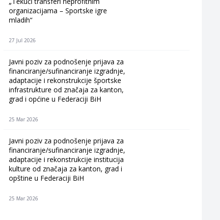
„Tekući transferi neprofitnim
organizacijama – Sportske igre
mladih“
27 Jul 2026
Javni poziv za podnošenje prijava za
financiranje/sufinanciranje izgradnje,
adaptacije i rekonstrukcije športske
infrastrukture od značaja za kanton,
grad i općine u Federaciji BiH
25 Mar 2026
Javni poziv za podnošenje prijava za
financiranje/sufinanciranje izgradnje,
adaptacije i rekonstrukcije institucija
kulture od značaja za kanton, grad i
opštine u Federaciji BiH
25 Mar 2026