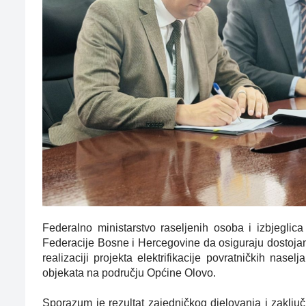
Federalno ministarstvo raseljenih osoba i izbjeglica
Federacije Bosne i Hercegovine da osiguraju dostojan
realizaciji projekta elektrifikacije povratničkih nasel
objekata na području Općine Olovo.
Sporazum je rezultat zajedničkog djelovanja i zaklju