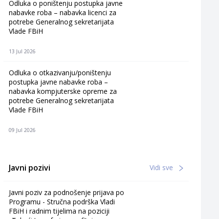
Odluka o poništenju postupka javne
nabavke roba – nabavka licenci za
potrebe Generalnog sekretarijata
Vlade FBiH
13 Jul 2026
Odluka o otkazivanju/poništenju
postupka javne nabavke roba –
nabavka kompjuterske opreme za
potrebe Generalnog sekretarijata
Vlade FBiH
09 Jul 2026
Javni pozivi
Vidi sve
Javni poziv za podnošenje prijava po
Programu - Stručna podrška Vladi
FBiH i radnim tijelima na poziciji