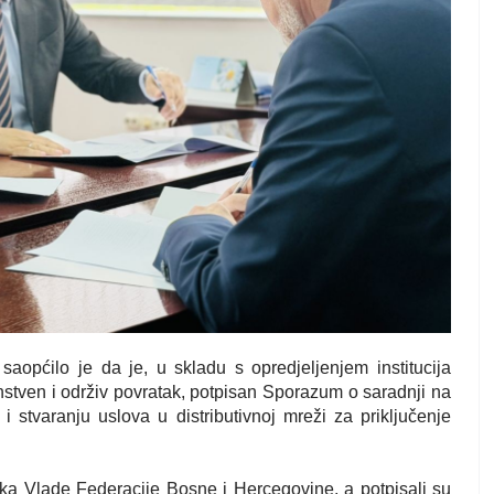
 saopćilo je da je, u skladu s opredjeljenjem institucija
stven i održiv povratak, potpisan Sporazum o saradnji na
ja i stvaranju uslova u distributivnoj mreži za priključenje
čka Vlade Federacije Bosne i Hercegovine, a potpisali su