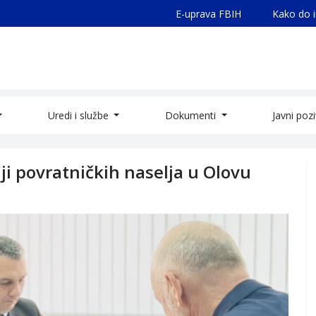
E-uprava FBIH
Kako do 
Uredi i službe
Dokumenti
Javni poz
ji povratničkih naselja u Olovu