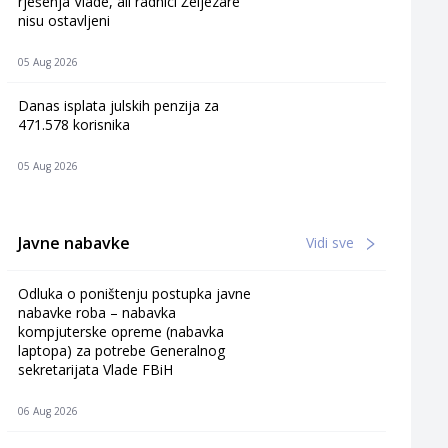
rješenja Vlade, ali radnici Željezare
nisu ostavljeni
05 Aug 2026
Danas isplata julskih penzija za
471.578 korisnika
05 Aug 2026
Javne nabavke
Vidi sve
Odluka o poništenju postupka javne
nabavke roba – nabavka
kompjuterske opreme (nabavka
laptopa) za potrebe Generalnog
sekretarijata Vlade FBiH
06 Aug 2026