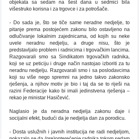
objekata sa sedam na šest dana u sedmici bila
višestruko korisna i za trgovce i za potrošače.
- Do sada je, što se tiče same neradne nedjelje, to
pitanje prema postojećem zakonu bilo ostavljeno na
odlučivanje lokalnim zajednicama, od kojih su neke
uvele neradnu nedjelju, a druge nisu, što je
predstavljalo problem i radnicima i trgovačkim lancima.
Razgovarali smo sa Sindikatom trgovačkih radnika,
koji se uz peticiju i druge način nastojao izboriti za tu
neradnu nedjelju. Razgovarali smo i sa poslodavcima
koji su više nego spremni na jedno takvo zakonsko
rješenja, a njihov motiv je bio i taj da se to riješi na
razini Federacije kako bi imali jedinstvena rješenja –
rekao je ministar Hasičević.
Naglasio je da neradna nedjelja zakonu daje i
socijalni efekt, budući da je nedjelja dan za porodicu.
- Dosta uslužnih i javnih institucija ne radi nedjeljom,
pokazalo se da (pre)opterećenje radnika tokom sedam