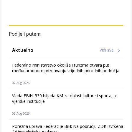
Podijeli putem:
Aktuelno
Vidi sve
Federalno ministarstvo okoliša i turizma otvara put
međunarodnom priznavanju vrijednih prirodnih područja
07 Aug 2026
Vlada FBiH: 530 hiljada KM za oblast kulture i sporta, te
vjerske institucije
06 Aug 2026
Porezna uprava Federacije BiH: Na području ZDK izvršena
24 inspekcijska nadzora