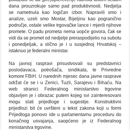
dana prouzrokuje samo pad produktivnosti. Nedjelja
se nametnula kao logičan izbor. Napravili smo i
analize, uzeli smo Mostar, Bijeljinu kao pogranično
područje, ostale velike trgovačke lance i mjerili njihove
promete. O padu prometa nema uopće govora, čak se
vidi da se promet od nedjelje preraspodijelio na subotu
i ponedjeljak, a slično je i u susjednoj Hrvatskoj –
istaknuo je federalni ministar.
Na javnoj raspravi prisustvovali su predstavnici
poslodavaca, potrošača, sindikata, te Privredne
komore FBiH. U narednih mjesec dana javne rasprave
održat će se i u Zenici, Tuzli, Sarajevu i Bihaću. Na
web stranici Federalnog ministarstvo trgovine
objavljen je i obrazac putem kojeg svi zainteresovani
mogu slati prijedloge i sugestije. Konstruktivni
prijedlozi bit će uvršteni u tekst zakona koji u formi
Prijedloga ponovo ide u parlamentarnu proceduru do
konačnog usvajanja, saopćeno je iz Federalnog
ministarstva trgovine.