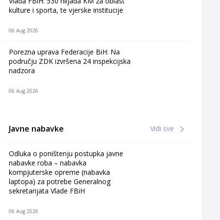
Vlada FBiH: 530 hiljada KM za oblast
kulture i sporta, te vjerske institucije
06 Aug 2026
Porezna uprava Federacije BiH: Na
području ZDK izvršena 24 inspekcijska
nadzora
06 Aug 2026
Javne nabavke
Vidi sve
Odluka o poništenju postupka javne
nabavke roba – nabavka
kompjuterske opreme (nabavka
laptopa) za potrebe Generalnog
sekretarijata Vlade FBiH
06 Aug 2026