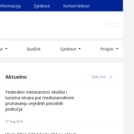
informacija
Sjednice
Korisni linkovi
ivi
Budžet
Sjednice
Propisi
Aktuelno
Vidi sve
Federalno ministarstvo okoliša i
turizma otvara put međunarodnom
priznavanju vrijednih prirodnih
područja
07 Aug 2026