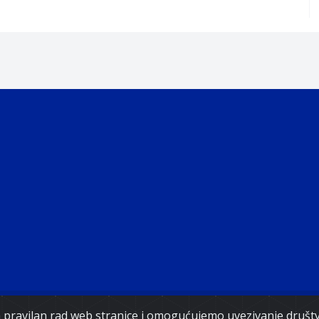
Copyright 2021. Vlada Federacije Bosne i Hercegovine
za pravilan rad web stranice i omogućujemo uvezivanje druš