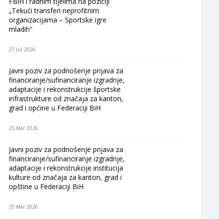
FBiH i radnim tijelima na poziciji
„Tekući transferi neprofitnim
organizacijama – Sportske igre
mladih“
27 Jul 2026
Javni poziv za podnošenje prijava za
financiranje/sufinanciranje izgradnje,
adaptacije i rekonstrukcije športske
infrastrukture od značaja za kanton,
grad i općine u Federaciji BiH
25 Mar 2026
Javni poziv za podnošenje prijava za
financiranje/sufinanciranje izgradnje,
adaptacije i rekonstrukcije institucija
kulture od značaja za kanton, grad i
opštine u Federaciji BiH
25 Mar 2026