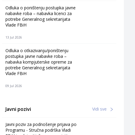
Odluka o poništenju postupka javne
nabavke roba – nabavka licenci za
potrebe Generalnog sekretarijata
Vlade FBiH
13 Jul 2026
Odluka o otkazivanju/poništenju
postupka javne nabavke roba –
nabavka kompjuterske opreme za
potrebe Generalnog sekretarijata
Vlade FBiH
09 Jul 2026
Javni pozivi
Vidi sve
Javni poziv za podnošenje prijava po
Programu - Stručna podrška Vladi