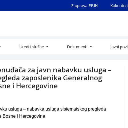
E-uprava FBIH
Kako do 
Uredi i službe
Dokumenti
Javni poz
ponuđača za javn nabavku usluga –
egleda zaposlenika Generalnog
osne i Hercegovine
avku usluga – nabavka usluga sistematskog pregleda
je Bosne i Hercegovine