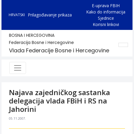
E-uprava FBIH
Kako do informacija
Prilagođavanje prikaza
HRVATSKI
Sjednice
Korisni linkovi
BOSNA I HERCEGOVINA
Federacija Bosne i Hercegovine
Vlada Federacije Bosne i Hercegovine
Najava zajedničkog sastanka
delegacija vlada FBiH i RS na
Jahorini
05.11.2007.