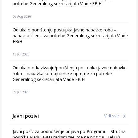
potrebe Generalnog sekretarijata Vlade FBiH
06 Aug 2026
Odluka o poništenju postupka javne nabavke roba –
nabavka licenci za potrebe Generalnog sekretarijata Vlade
FBiH
13 Jul 2026
Odluka o otkazivanju/poništenju postupka javne nabavke
roba – nabavka kompjuterske opreme za potrebe
Generalnog sekretarijata Vlade FBiH
09 Jul 2026
Javni pozivi
Vidi sve
Javni poziv za podnošenje prijava po Programu - Stručna
podrška Vladi FBiH i radnim tijelima na poziciji „Tekući