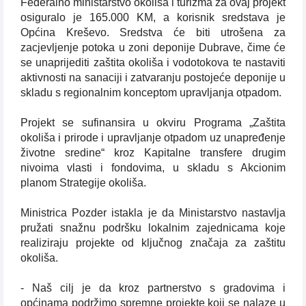
Federalno ministarstvo okoliša i turizma za ovaj projekt
osiguralo je 165.000 KM, a korisnik sredstava je
Općina Kreševo. Sredstva će biti utrošena za
zacjevljenje potoka u zoni deponije Dubrave, čime će
se unaprijediti zaštita okoliša i vodotokova te nastaviti
aktivnosti na sanaciji i zatvaranju postojeće deponije u
skladu s regionalnim konceptom upravljanja otpadom.
Projekt se sufinansira u okviru Programa „Zaštita
okoliša i prirode i upravljanje otpadom uz unapređenje
životne sredine“ kroz Kapitalne transfere drugim
nivoima vlasti i fondovima, u skladu s Akcionim
planom Strategije okoliša.
Ministrica Pozder istakla je da Ministarstvo nastavlja
pružati snažnu podršku lokalnim zajednicama koje
realiziraju projekte od ključnog značaja za zaštitu
okoliša.
- Naš cilj je da kroz partnerstvo s gradovima i
općinama podržimo spremne projekte koji se nalaze u