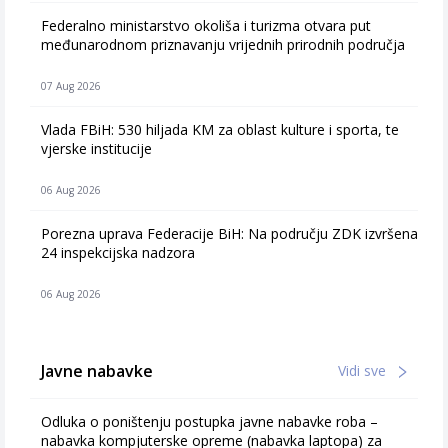
Federalno ministarstvo okoliša i turizma otvara put
međunarodnom priznavanju vrijednih prirodnih područja
07 Aug 2026
Vlada FBiH: 530 hiljada KM za oblast kulture i sporta, te
vjerske institucije
06 Aug 2026
Porezna uprava Federacije BiH: Na području ZDK izvršena
24 inspekcijska nadzora
06 Aug 2026
Javne nabavke
Vidi sve
Odluka o poništenju postupka javne nabavke roba –
nabavka kompjuterske opreme (nabavka laptopa) za