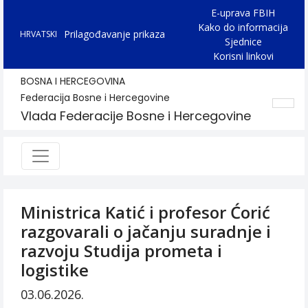
E-uprava FBIH
Kako do informacija
Prilagođavanje prikaza
HRVATSKI
Sjednice
Korisni linkovi
BOSNA I HERCEGOVINA
Federacija Bosne i Hercegovine
Vlada Federacije Bosne i Hercegovine
Ministrica Katić i profesor Ćorić
razgovarali o jačanju suradnje i
razvoju Studija prometa i
logistike
03.06.2026.