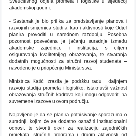
Sveučilišnog odjela prometa i logistike u sljedećoj
akademskoj godini.
- Sastanak je bio prilika za predstavljanje planova i
razvojnih smjernica studija, kao i aktivnosti koje Odjel
planira provoditi u narednom razdoblju. Posebna
pozornost posvećena je jačanju suradnje između
akademske zajednice i institucija, s ciljem
osiguravanja kvalitetnijeg obrazovanja, te stvaranja
dodatnih mogućnosti za stručni razvoj studenata –
navodeno je u priopćenju Ministarstva.
Ministrica Katić izrazila je podršku radu i daljnjem
razvoju studija prometa i logistike, istaknuvši važnost
obrazovanja stručnih kadrova koji mogu odgovoriti na
suvremene izazove u ovom području.
Najavljeno je da se planira potpisivanje sporazuma o
suradnji, kojim će se dodatno osnažiti institucionalni
odnosi, te stvoriti okvir za realizaciju zajedničkih
projekata, stručnih programa i drugih aktivnosti od