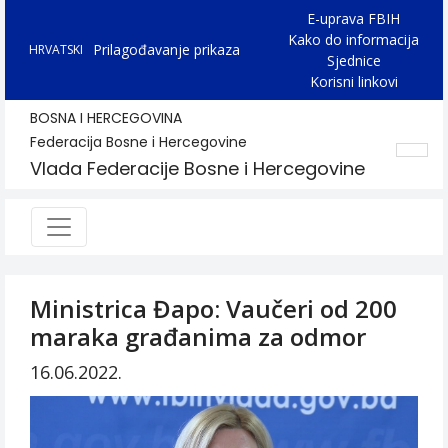
E-uprava FBIH
Kako do informacija
Prilagođavanje prikaza
HRVATSKI
Sjednice
Korisni linkovi
BOSNA I HERCEGOVINA
Federacija Bosne i Hercegovine
Vlada Federacije Bosne i Hercegovine
Ministrica Đapo: Vaučeri od 200
maraka građanima za odmor
16.06.2022.