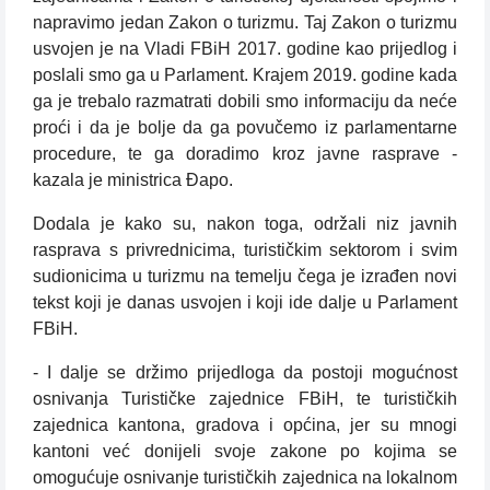
napravimo jedan Zakon o turizmu. Taj Zakon o turizmu
usvojen je na Vladi FBiH 2017. godine kao prijedlog i
poslali smo ga u Parlament. Krajem 2019. godine kada
ga je trebalo razmatrati dobili smo informaciju da neće
proći i da je bolje da ga povučemo iz parlamentarne
procedure, te ga doradimo kroz javne rasprave -
kazala je ministrica Đapo.
Dodala je kako su, nakon toga, održali niz javnih
rasprava s privrednicima, turističkim sektorom i svim
sudionicima u turizmu na temelju čega je izrađen novi
tekst koji je danas usvojen i koji ide dalje u Parlament
FBiH.
- I dalje se držimo prijedloga da postoji mogućnost
osnivanja Turističke zajednice FBiH, te turističkih
zajednica kantona, gradova i općina, jer su mnogi
kantoni već donijeli svoje zakone po kojima se
omogućuje osnivanje turističkih zajednica na lokalnom