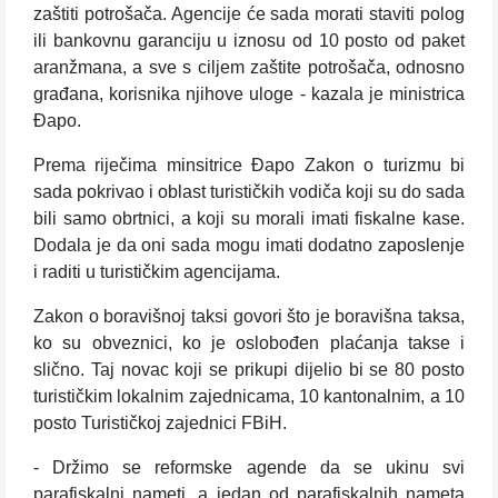
zaštiti potrošača. Agencije će sada morati staviti polog
ili bankovnu garanciju u iznosu od 10 posto od paket
aranžmana, a sve s ciljem zaštite potrošača, odnosno
građana, korisnika njihove uloge - kazala je ministrica
Đapo.
Prema riječima minsitrice Đapo Zakon o turizmu bi
sada pokrivao i oblast turističkih vodiča koji su do sada
bili samo obrtnici, a koji su morali imati fiskalne kase.
Dodala je da oni sada mogu imati dodatno zaposlenje
i raditi u turističkim agencijama.
Zakon o boravišnoj taksi govori što je boravišna taksa,
ko su obveznici, ko je oslobođen plaćanja takse i
slično. Taj novac koji se prikupi dijelio bi se 80 posto
turističkim lokalnim zajednicama, 10 kantonalnim, a 10
posto Turističkoj zajednici FBiH.
- Držimo se reformske agende da se ukinu svi
parafiskalni nameti, a jedan od parafiskalnih nameta