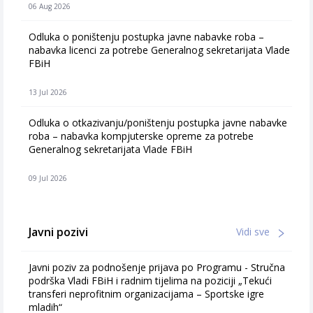
06 Aug 2026
Odluka o poništenju postupka javne nabavke roba –
nabavka licenci za potrebe Generalnog sekretarijata Vlade
FBiH
13 Jul 2026
Odluka o otkazivanju/poništenju postupka javne nabavke
roba – nabavka kompjuterske opreme za potrebe
Generalnog sekretarijata Vlade FBiH
09 Jul 2026
Javni pozivi
Vidi sve
Javni poziv za podnošenje prijava po Programu - Stručna
podrška Vladi FBiH i radnim tijelima na poziciji „Tekući
transferi neprofitnim organizacijama – Sportske igre
mladih“