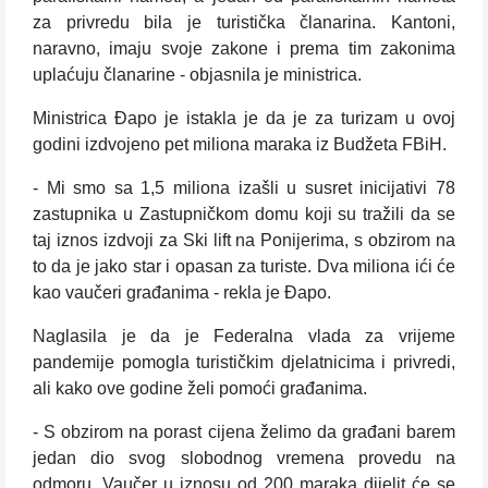
za privredu bila je turistička članarina. Kantoni,
naravno, imaju svoje zakone i prema tim zakonima
uplaćuju članarine - objasnila je ministrica.
Ministrica Đapo je istakla je da je za turizam u ovoj
godini izdvojeno pet miliona maraka iz Budžeta FBiH.
- Mi smo sa 1,5 miliona izašli u susret inicijativi 78
zastupnika u Zastupničkom domu koji su tražili da se
taj iznos izdvoji za Ski lift na Ponijerima, s obzirom na
to da je jako star i opasan za turiste. Dva miliona ići će
kao vaučeri građanima - rekla je Đapo.
Naglasila je da je Federalna vlada za vrijeme
pandemije pomogla turističkim djelatnicima i privredi,
ali kako ove godine želi pomoći građanima.
- S obzirom na porast cijena želimo da građani barem
jedan dio svog slobodnog vremena provedu na
odmoru. Vaučer u iznosu od 200 maraka dijelit će se