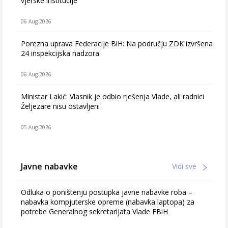
vjerske institucije
06 Aug 2026
Porezna uprava Federacije BiH: Na području ZDK izvršena
24 inspekcijska nadzora
06 Aug 2026
Ministar Lakić: Vlasnik je odbio rješenja Vlade, ali radnici
Željezare nisu ostavljeni
05 Aug 2026
Javne nabavke
Vidi sve
Odluka o poništenju postupka javne nabavke roba –
nabavka kompjuterske opreme (nabavka laptopa) za
potrebe Generalnog sekretarijata Vlade FBiH