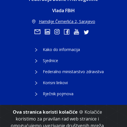
Vlada FBiH
Hamdije Čemerlića 2, Sarajevo
Kako do informacija
Sjednice
Federalno ministarstvo zdravstva
Korisni linkovi
Rječnik pojmova
Ova stranica koristi kolačiće
🍪 Kolačiće
koristimo za pravilan rad web stranice i
Copyright 2021. Vlada Federacije Bosne i
omogućujemo uvezivanje društvenih mreža