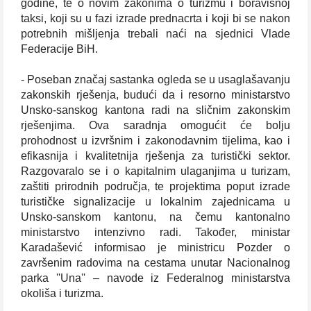
godine, te o novim zakonima o turizmu i boravišnoj
taksi, koji su u fazi izrade prednacrta i koji bi se nakon
potrebnih mišljenja trebali naći na sjednici Vlade
Federacije BiH.
- Poseban značaj sastanka ogleda se u usaglašavanju
zakonskih rješenja, budući da i resorno ministarstvo
Unsko-sanskog kantona radi na sličnim zakonskim
rješenjima. Ova saradnja omogućit će bolju
prohodnost u izvršnim i zakonodavnim tijelima, kao i
efikasnija i kvalitetnija rješenja za turistički sektor.
Razgovaralo se i o kapitalnim ulaganjima u turizam,
zaštiti prirodnih područja, te projektima poput izrade
turističke signalizacije u lokalnim zajednicama u
Unsko-sanskom kantonu, na čemu kantonalno
ministarstvo intenzivno radi. Također, ministar
Karadašević informisao je ministricu Pozder o
završenim radovima na cestama unutar Nacionalnog
parka ''Una'' – navode iz Federalnog ministarstva
okoliša i turizma.