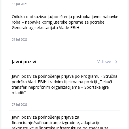
13 Jul 2026
Odluka o otkazivanju/poništenju postupka javne nabavke
roba – nabavka kompjuterske opreme za potrebe
Generalnog sekretarijata Vlade FBiH
09 Jul 2026
Javni pozivi
Vidi sve
Javni poziv za podnošenje prijava po Programu - Stručna
podrška Vladi FBiH i radnim tijelima na poziciji „Tekući
transferi neprofitnim organizacijama – Sportske igre
mladih“
27 Jul 2026
Javni poziv za podnošenje prijava za
financiranje/sufinanciranje izgradnje, adaptacije i
rekonstrukcije športske infrastrukture od značaja za