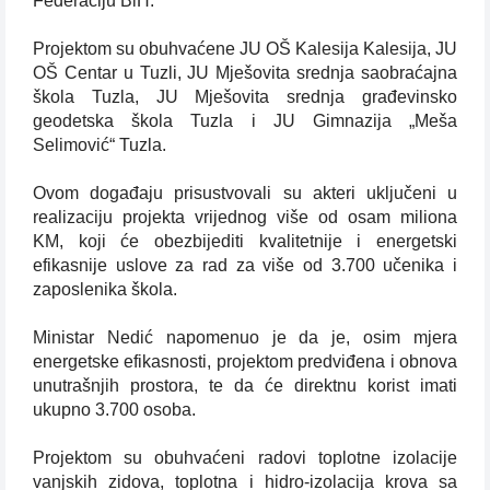
Federaciju BiH.
Projektom su obuhvaćene JU OŠ Kalesija Kalesija, JU
OŠ Centar u Tuzli, JU Mješovita srednja saobraćajna
škola Tuzla, JU Mješovita srednja građevinsko
geodetska škola Tuzla i JU Gimnazija „Meša
Selimović“ Tuzla.
Ovom događaju prisustvovali su akteri uključeni u
realizaciju projekta vrijednog više od osam miliona
KM, koji će obezbijediti kvalitetnije i energetski
efikasnije uslove za rad za više od 3.700 učenika i
zaposlenika škola.
Ministar Nedić napomenuo je da je, osim mjera
energetske efikasnosti, projektom predviđena i obnova
unutrašnjih prostora, te da će direktnu korist imati
ukupno 3.700 osoba.
Projektom su obuhvaćeni radovi toplotne izolacije
vanjskih zidova, toplotna i hidro-izolacija krova sa