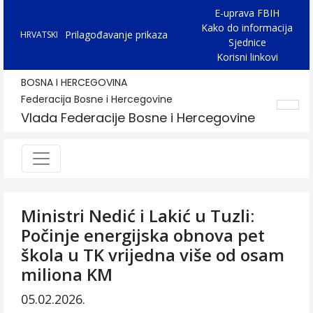
E-uprava FBIH
Kako do informacija
Prilagođavanje prikaza
HRVATSKI
Sjednice
Korisni linkovi
BOSNA I HERCEGOVINA
Federacija Bosne i Hercegovine
Vlada Federacije Bosne i Hercegovine
Ministri Nedić i Lakić u Tuzli:
Počinje energijska obnova pet
škola u TK vrijedna više od osam
miliona KM
05.02.2026.