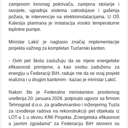
zamjenom krovnog pokrivača, zamjena stolarije i
rasvjete, ugradnja sistema vatrodojave i gašenja
požara, te intervencije na elektroinstalacijama. U OŠ
Kalesija planirana je instalacija visoko temperaturne
toplotne pumpe.
Ministar Lakić je naglasio značaj implementacije
projekta važnog za kompletan Tuzlanski kanton.
- Ovih pet škola zaslužuju da se mjere energetske
efikasnosti primijene, a kao osobu zaduženu za
energiju u Federaciji BiH, raduje me da se ovaj projekt
realizira i u drugim kantonim - kazao je ministar Lakić.
Nakon što je Federalno ministarstvo prostornog
uređenja 20. januara 2026. potpisalo ugovor sa firmom
Tehnograd d.o.o. za građevinarstvo i inženjering Tuzla
za izvođenje radova na rekonstrukciji pet objekata iz
LOT-a 1 u okviru KfW Projekta „Energetska efikasnost
u javnim zgradama“ za Federaciju BiH stvoreni su