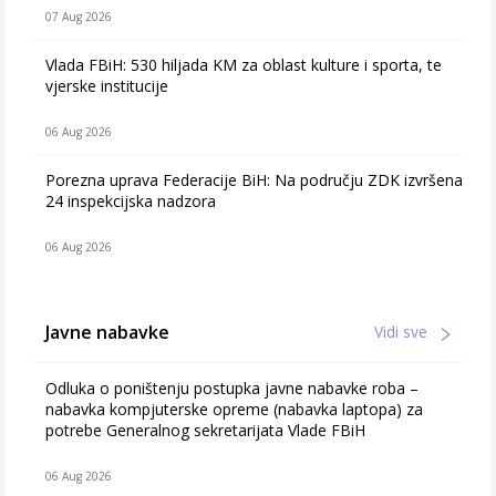
07 Aug 2026
Vlada FBiH: 530 hiljada KM za oblast kulture i sporta, te
vjerske institucije
06 Aug 2026
Porezna uprava Federacije BiH: Na području ZDK izvršena
24 inspekcijska nadzora
06 Aug 2026
Javne nabavke
Vidi sve
Odluka o poništenju postupka javne nabavke roba –
nabavka kompjuterske opreme (nabavka laptopa) za
potrebe Generalnog sekretarijata Vlade FBiH
06 Aug 2026