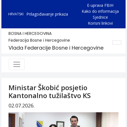
E-uprava FBIH
Kako do informacija
Prilagođavanje prikaza
HRVATSKI
Sjednice
Korisni linkovi
BOSNA I HERCEGOVINA
Federacija Bosne i Hercegovine
Vlada Federacije Bosne i Hercegovine
Ministar Škobić posjetio
Kantonalno tužilaštvo KS
02.07.2026.