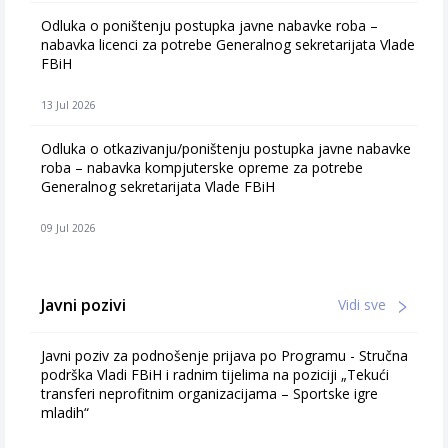
Odluka o poništenju postupka javne nabavke roba –
nabavka licenci za potrebe Generalnog sekretarijata Vlade
FBiH
13 Jul 2026
Odluka o otkazivanju/poništenju postupka javne nabavke
roba – nabavka kompjuterske opreme za potrebe
Generalnog sekretarijata Vlade FBiH
09 Jul 2026
Javni pozivi
Vidi sve
Javni poziv za podnošenje prijava po Programu - Stručna
podrška Vladi FBiH i radnim tijelima na poziciji „Tekući
transferi neprofitnim organizacijama – Sportske igre
mladih“