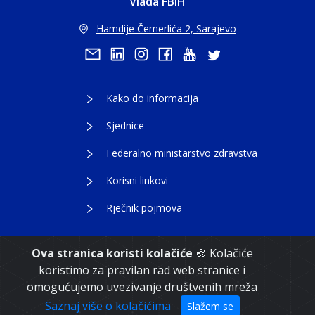
Vlada FBiH
Hamdije Čemerlića 2, Sarajevo
Kako do informacija
Sjednice
Federalno ministarstvo zdravstva
Korisni linkovi
Rječnik pojmova
Ova stranica koristi kolačiće
🍪 Kolačiće
koristimo za pravilan rad web stranice i
Copyright 2021. Vlada Federacije Bosne i
omogućujemo uvezivanje društvenih mreža
Hercegovine
Saznaj više o kolačićima
Slažem se