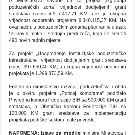
Iz Ministarstva navode da za projekt „Izgradnja
poduzetničkih zona“ vrijednost dodijeljenih grant
sredstava iznosi 4.917.417,71 KM, dok je ukupna
vrijednost odobrenih projekata 8.340.115,37 KM. Na
ovaj način, u poduzetničkim zonama planiran je ulazak
55 novih malih i srednjih preduzeća, koja će kreirati
490 novih radnih mjesta.
Za projekt „Unapređenje institucijske poduzetničke
infrastrukture“ vrijednost dodijeljenih grant sredstava
iznosi 397.650,40 KM, a ukupna vrijednost odobrenih
projekata je 1.299.873,59 KM.
Federalno ministarstvo razvoja, poduzetništva i obrta
je u okviru projekta „Poticaj komorama“ podržalo
Privrednu komoru Federacije BiH sa 500.000 KM grant
sredstava, a Obrtničku komoru Federacije BiH sa
100.000 KM grant sredstava za implementaciju
projekata podrške sektoru male privrede.
za medije
NAPOMENA: Izjave
ministra Mijatovića i