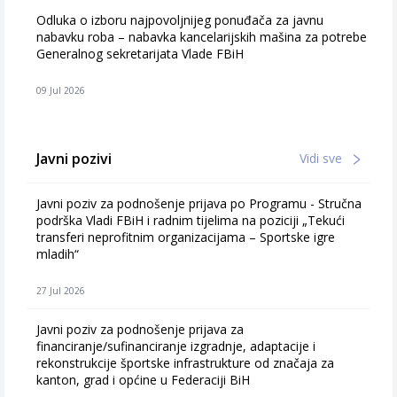
Odluka o izboru najpovoljnijeg ponuđača za javnu
nabavku roba – nabavka kancelarijskih mašina za potrebe
Generalnog sekretarijata Vlade FBiH
09 Jul 2026
Javni pozivi
Vidi sve
Javni poziv za podnošenje prijava po Programu - Stručna
podrška Vladi FBiH i radnim tijelima na poziciji „Tekući
transferi neprofitnim organizacijama – Sportske igre
mladih“
27 Jul 2026
Javni poziv za podnošenje prijava za
financiranje/sufinanciranje izgradnje, adaptacije i
rekonstrukcije športske infrastrukture od značaja za
kanton, grad i općine u Federaciji BiH