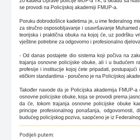
20 kadeta Uprave policije MUP-a TK, u skladu sa Nas
se provodi na Policijskoj akademiji FMUP-a.
Poruku dobrodošlice kadetima je, u ime federalnog mi
za stručno osposobljavanje i usavršavanje Muhamed Ah
teorijska i praktična obuka na kojoj će, uz podršku vr
vještine potrebne za odgovorno i profesionalno djelov
- Od danas postajete dio sistema koji počiva na zako
trajanja osnovne policijske obuke, ali i u budućem r
profesije i institucije kojoj ćete pripadati, postupaju
etičkim standardima - poručeno je na Policijskoj akad
Također navode da je Policijska akademija FMUP-a o
osnovne policijske obuke, koja se provodi prema jasn
da će, tokom trajanja osnovne policijske obuke kade
principe profesionalnog ponašanja, odgovornosti, di
budućeg policijskog poziva, saopćeno je iz Federalnog
Podijeli putem: