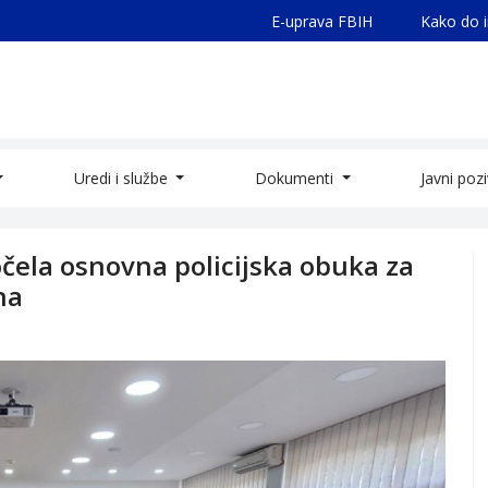
E-uprava FBIH
Kako do 
Uredi i službe
Dokumenti
Javni poz
očela osnovna policijska obuka za
na