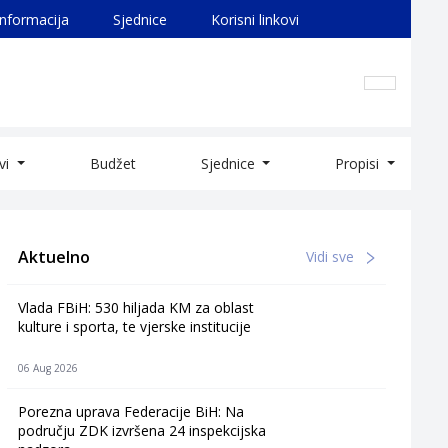
informacija
Sjednice
Korisni linkovi
ivi
Budžet
Sjednice
Propisi
Aktuelno
Vidi sve
Vlada FBiH: 530 hiljada KM za oblast
kulture i sporta, te vjerske institucije
06 Aug 2026
Porezna uprava Federacije BiH: Na
području ZDK izvršena 24 inspekcijska