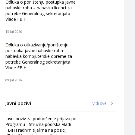
Odluka o poništenju postupka javne
nabavke roba – nabavka licenci za
potrebe Generalnog sekretarijata
Vlade FBiH
13 Jul 2026
Odluka o otkazivanju/poništenju
postupka javne nabavke roba –
nabavka kompjuterske opreme za
potrebe Generalnog sekretarijata
Vlade FBiH
09 Jul 2026
Javni pozivi
Vidi sve
Javni poziv za podnošenje prijava po
Programu - Stručna podrška Vladi
FBiH i radnim tijelima na poziciji