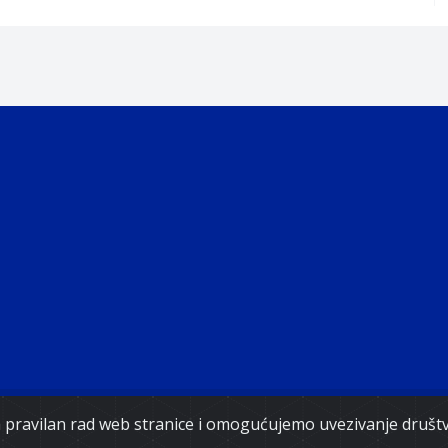
Copyright 2021. Vlada Federacije Bosne i Hercegovine
za pravilan rad web stranice i omogućujemo uvezivanje druš