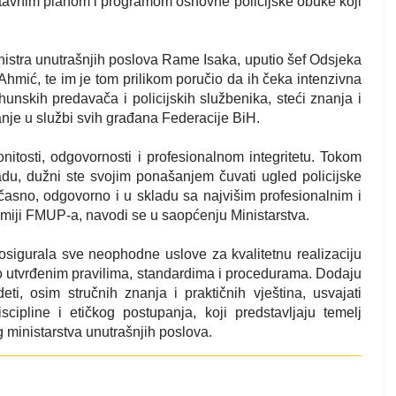
tavnim planom i programom osnovne policijske obuke koji
nistra unutrašnjih poslova Rame Isaka, uputio šef Odsjeka
mić, te im je tom prilikom poručio da ih čeka intenzivna
hunskih predavača i policijskih službenika, steći znanja i
anje u službi svih građana Federacije BiH.
nitosti, odgovornosti i profesionalnom integritetu. Tokom
adu, dužni ste svojim ponašanjem čuvati ugled policijske
ći časno, odgovorno i u skladu sa najvišim profesionalnim i
emiji FMUP-a, navodi se u saopćenju Ministarstva.
sigurala sve neophodne uslove za kvalitetnu realizaciju
o utvrđenim pravilima, standardima i procedurama. Dodaju
ti, osim stručnih znanja i praktičnih vještina, usvajati
scipline i etičkog postupanja, koji predstavljaju temelj
 ministarstva unutrašnjih poslova.