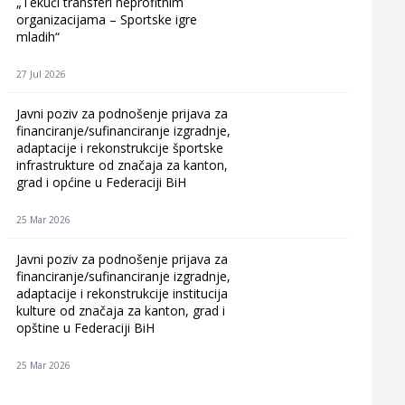
„Tekući transferi neprofitnim
organizacijama – Sportske igre
mladih“
27 Jul 2026
Javni poziv za podnošenje prijava za
financiranje/sufinanciranje izgradnje,
adaptacije i rekonstrukcije športske
infrastrukture od značaja za kanton,
grad i općine u Federaciji BiH
25 Mar 2026
Javni poziv za podnošenje prijava za
financiranje/sufinanciranje izgradnje,
adaptacije i rekonstrukcije institucija
kulture od značaja za kanton, grad i
opštine u Federaciji BiH
25 Mar 2026