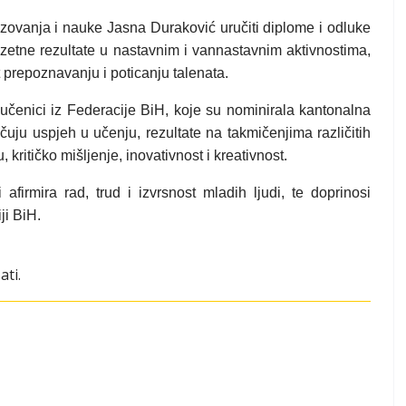
azovanja i nauke Jasna Duraković uručiti diplome i odluke
zetne rezultate u nastavnim i vannastavnim aktivnostima,
prepoznavanju i poticanju talenata.
ji učenici iz Federacije BiH, koje su nominirala kantonalna
učuju uspjeh u učenju, rezultate na takmičenjima različitih
kritičko mišljenje, inovativnost i kreativnost.
 afirmira rad, trud i izvrsnost mladih ljudi, te doprinosi
ji BiH.
ati.