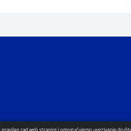
Copyright 2021. Vlada Federacije Bosne i Hercegovine
za pravilan rad web stranice i omogućujemo uvezivanje druš