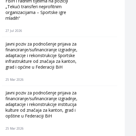
FBiH i radnim tijelima na poziciji
„Tekući transferi neprofitnim
organizacijama – Sportske igre
mladih“
27 Jul 2026
Javni poziv za podnošenje prijava za
financiranje/sufinanciranje izgradnje,
adaptacije i rekonstrukcije športske
infrastrukture od značaja za kanton,
grad i općine u Federaciji BiH
25 Mar 2026
Javni poziv za podnošenje prijava za
financiranje/sufinanciranje izgradnje,
adaptacije i rekonstrukcije institucija
kulture od značaja za kanton, grad i
opštine u Federaciji BiH
25 Mar 2026