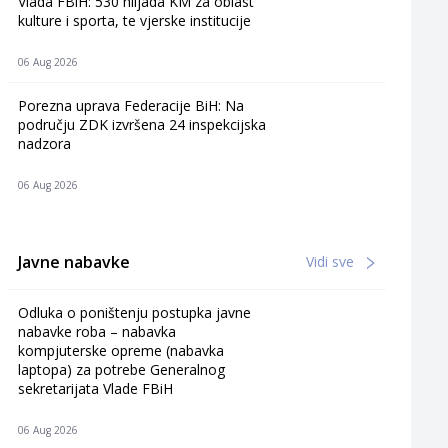
Vlada FBiH: 530 hiljada KM za oblast
kulture i sporta, te vjerske institucije
06 Aug 2026
Porezna uprava Federacije BiH: Na
području ZDK izvršena 24 inspekcijska
nadzora
06 Aug 2026
Javne nabavke
Vidi sve
Odluka o poništenju postupka javne
nabavke roba – nabavka
kompjuterske opreme (nabavka
laptopa) za potrebe Generalnog
sekretarijata Vlade FBiH
06 Aug 2026