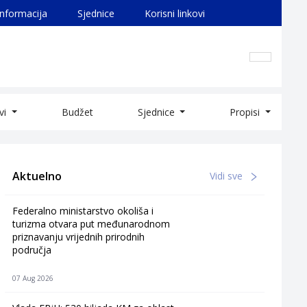
informacija
Sjednice
Korisni linkovi
ivi
Budžet
Sjednice
Propisi
Aktuelno
Vidi sve
Federalno ministarstvo okoliša i
turizma otvara put međunarodnom
priznavanju vrijednih prirodnih
područja
07 Aug 2026