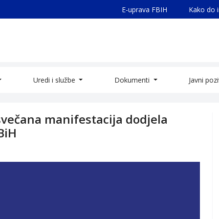
E-uprava FBIH
Kako do 
Uredi i službe
Dokumenti
Javni poz
večana manifestacija dodjela
BiH