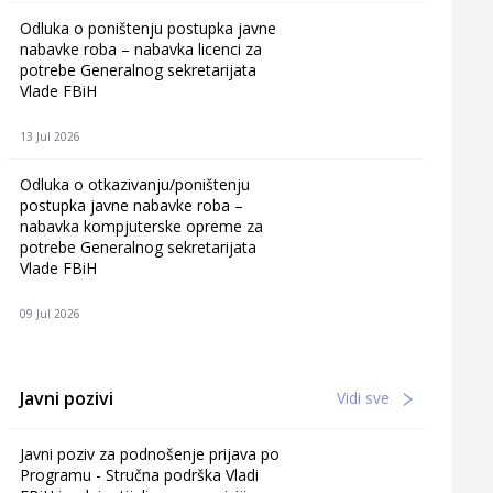
Odluka o poništenju postupka javne
nabavke roba – nabavka licenci za
potrebe Generalnog sekretarijata
Vlade FBiH
13 Jul 2026
Odluka o otkazivanju/poništenju
postupka javne nabavke roba –
nabavka kompjuterske opreme za
potrebe Generalnog sekretarijata
Vlade FBiH
09 Jul 2026
Javni pozivi
Vidi sve
Javni poziv za podnošenje prijava po
Programu - Stručna podrška Vladi