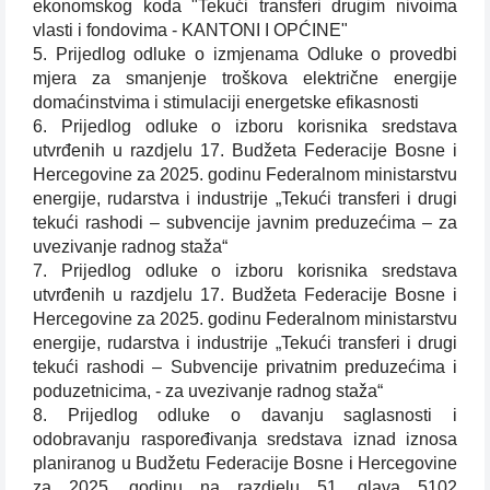
ekonomskog koda "Tekući transferi drugim nivoima
vlasti i fondovima - KANTONI I OPĆINE"
5. Prijedlog odluke o izmjenama Odluke o provedbi
mjera za smanjenje troškova električne energije
domaćinstvima i stimulaciji energetske efikasnosti
6. Prijedlog odluke o izboru korisnika sredstava
utvrđenih u razdjelu 17. Budžeta Federacije Bosne i
Hercegovine za 2025. godinu Federalnom ministarstvu
energije, rudarstva i industrije „Tekući transferi i drugi
tekući rashodi – subvencije javnim preduzećima – za
uvezivanje radnog staža“
7. Prijedlog odluke o izboru korisnika sredstava
utvrđenih u razdjelu 17. Budžeta Federacije Bosne i
Hercegovine za 2025. godinu Federalnom ministarstvu
energije, rudarstva i industrije „Tekući transferi i drugi
tekući rashodi – Subvencije privatnim preduzećima i
poduzetnicima, - za uvezivanje radnog staža“
8. Prijedlog odluke o davanju saglasnosti i
odobravanju raspoređivanja sredstava iznad iznosa
planiranog u Budžetu Federacije Bosne i Hercegovine
za 2025. godinu na razdjelu 51, glava 5102