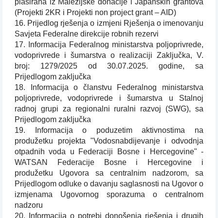
plasirana iz Malezijske donacije i Japanskih grantova
(Projekti 2KR i Projekti non project grant – AID)
16. Prijedlog rješenja o izmjeni Rješenja o imenovanju
Savjeta Federalne direkcije robnih rezervi
17. Informacija Federalnog ministarstva poljoprivrede,
vodoprivrede i šumarstva o realizaciji Zaključka, V.
broj: 1279/2025 od 30.07.2025. godine, sa
Prijedlogom zaključka
18. Informacija o članstvu Federalnog ministarstva
poljoprivrede, vodoprivrede i šumarstva u Stalnoj
radnoj grupi za regionalni ruralni razvoj (SWG), sa
Prijedlogom zaključka
19. Informacija o poduzetim aktivnostima na
produžetku projekta "Vodosnabdijevanje i odvodnja
otpadnih voda u Federaciji Bosne i Hercegovine" -
WATSAN Federacije Bosne i Hercegovine i
produžetku Ugovora sa centralnim nadzorom, sa
Prijedlogom odluke o davanju saglasnosti na Ugovor o
izmjenama Ugovornog sporazuma o centralnom
nadzoru
20. Informacija o potrebi donošenja rješenja i drugih