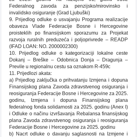
Federalnog zavoda za penzijsko/mirovinsko i
invalidsko osiguranje (Grad Ljubuški)
9. Prijedlog odluke o usvajanju Programa realizacije
obaveza Vlade Federacije Bosne i Hercegovine
proisteklih po finansijskom sporazumu za Projekat
razvoja ruralnih preduzeća i poljoprivrede – READP
(IFAD LOAN: NO. 2000002300)
10. Prijedlog odluke o kategorizaciji lokalne ceste
Dokanj – Breške – Odobnica Donja – Dragunja –
Previle u regionalnu cestu sa oznakom R-459c
11. Prijedlozi akata:
a) Prijedlog zaključka o prihvatanju Izmjena i dopuna
Finansijskog plana Zavoda zdravstvenog osiguranja i
reosiguranja Federacije Bosne i Hercegovine za 2025.
godinu, Izmjena i dopuna Finansijskog plana
federalnog fonda solidarnosti za 2025. godinu (Anex I)
i Odluke o načinu izvršavanja Rebalansa finansijskog
plana Zavoda zdravstvenog osiguranja i reosiguranja
Federacije Bosne i Hercegovine za 2025. godinu
b) Nacrt odluke o davanju saglasnosti na Izmjene i