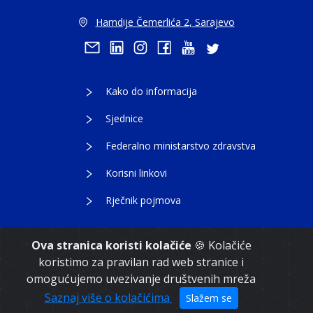
Hamdije Čemerlića 2, Sarajevo
Kako do informacija
Sjednice
Federalno ministarstvo zdravstva
Korisni linkovi
Rječnik pojmova
Ova stranica koristi kolačiće
🍪 Kolačiće
koristimo za pravilan rad web stranice i
Copyright 2021. Vlada Federacije Bosne i
omogućujemo uvezivanje društvenih mreža
Hercegovine
Saznaj više o kolačićima
Slažem se