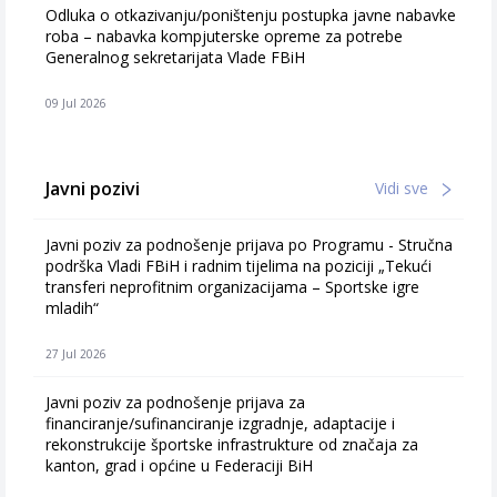
Odluka o otkazivanju/poništenju postupka javne nabavke
roba – nabavka kompjuterske opreme za potrebe
Generalnog sekretarijata Vlade FBiH
09 Jul 2026
Javni pozivi
Vidi sve
Javni poziv za podnošenje prijava po Programu - Stručna
podrška Vladi FBiH i radnim tijelima na poziciji „Tekući
transferi neprofitnim organizacijama – Sportske igre
mladih“
27 Jul 2026
Javni poziv za podnošenje prijava za
financiranje/sufinanciranje izgradnje, adaptacije i
rekonstrukcije športske infrastrukture od značaja za
kanton, grad i općine u Federaciji BiH