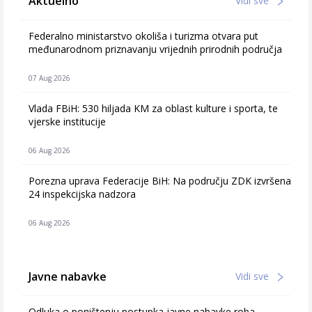
Aktuelno
Vidi sve
Federalno ministarstvo okoliša i turizma otvara put
međunarodnom priznavanju vrijednih prirodnih područja
07 Aug 2026
Vlada FBiH: 530 hiljada KM za oblast kulture i sporta, te
vjerske institucije
06 Aug 2026
Porezna uprava Federacije BiH: Na području ZDK izvršena
24 inspekcijska nadzora
06 Aug 2026
Javne nabavke
Vidi sve
Odluka o poništenju postupka javne nabavke roba –