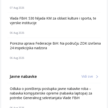
07 Aug 2026
Vlada FBiH: 530 hiljada KM za oblast kulture i sporta, te
vjerske institucije
06 Aug 2026
Porezna uprava Federacije BiH: Na području ZDK izvršena
24 inspekcijska nadzora
06 Aug 2026
Javne nabavke
Vidi sve
Odluka o poništenju postupka javne nabavke roba –
nabavka kompjuterske opreme (nabavka laptopa) za
potrebe Generalnog sekretarijata Vlade FBiH
06 Aug 2026