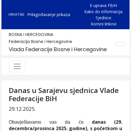
E-uprava FBIH
Kako do informacija
Prilagođavanje prikaza
HRVATSKI
Sjednice
Korisni linkovi
BOSNA I HERCEGOVINA
Federacija Bosne i Hercegovine
Vlada Federacije Bosne i Hercegovine
Danas u Sarajevu sjednica Vlade
Federacije BiH
29.12.2025.
danas (29.
Obavještavamo vas da će
decembra/prosinca 2025. godine), s početkom u