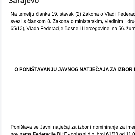
Sarajevo
Na temelju članka 19. stavak (2) Zakona o Vladi Federaci
svezi s člankom 8. Zakona o ministarskim, vladinim i dr
65/13), Vlada Federacije Bosne i Hercegovine, na 56. žurn
O PONIŠTAVANJU JAVNOG NATJEČAJA ZA IZBOR
Poništava se Javni natječaj za izbor i nominiranje za 
novinama Federacije BiH" - oglasni dio, broj 61/23 od 11.0