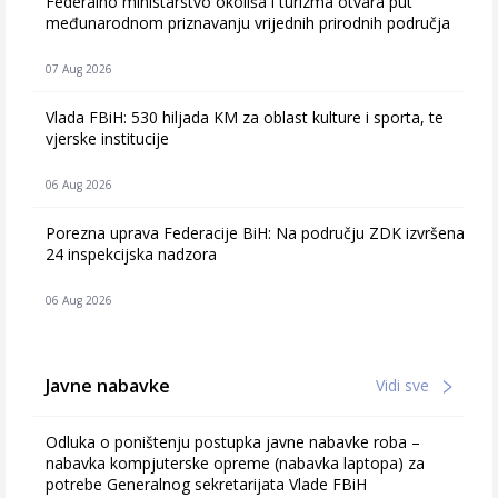
Federalno ministarstvo okoliša i turizma otvara put
međunarodnom priznavanju vrijednih prirodnih područja
07 Aug 2026
Vlada FBiH: 530 hiljada KM za oblast kulture i sporta, te
vjerske institucije
06 Aug 2026
Porezna uprava Federacije BiH: Na području ZDK izvršena
24 inspekcijska nadzora
06 Aug 2026
Javne nabavke
Vidi sve
Odluka o poništenju postupka javne nabavke roba –
nabavka kompjuterske opreme (nabavka laptopa) za
potrebe Generalnog sekretarijata Vlade FBiH