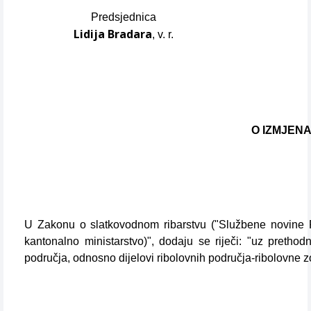
Predsjednica
Lidija Bradara
, v. r.
O IZMJEN
U Zakonu o slatkovodnom ribarstvu ("Službene novine Fede
kantonalno ministarstvo)", dodaju se riječi: "uz pretho
područja, odnosno dijelovi ribolovnih područja-ribolovne z