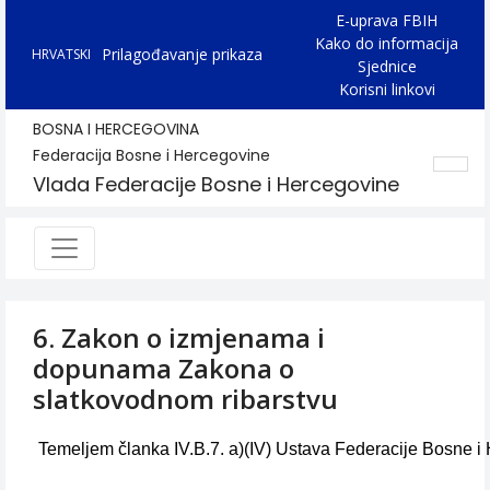
E-uprava FBIH
Kako do informacija
Prilagođavanje prikaza
HRVATSKI
Sjednice
Korisni linkovi
BOSNA I HERCEGOVINA
Federacija Bosne i Hercegovine
Vlada Federacije Bosne i Hercegovine
6. Zakon o izmjenama i
dopunama Zakona o
slatkovodnom ribarstvu
Temeljem članka IV.B.7. a)(IV) Ustava Federacije Bosne 