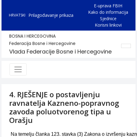
E-uprava FBIH
Kako do informacija
Prilagođavanje prikaza
HRVATSKI
Sjednice
Korisni linkovi
BOSNA I HERCEGOVINA
Federacija Bosne i Hercegovine
Vlada Federacije Bosne i Hercegovine
4. RJEŠENJE o postavljenju
ravnatelja Kazneno-popravnog
zavoda poluotvorenog tipa u
Orašju
Na temelju članka 123. stavka (3) Zakona o izvršenju kazn