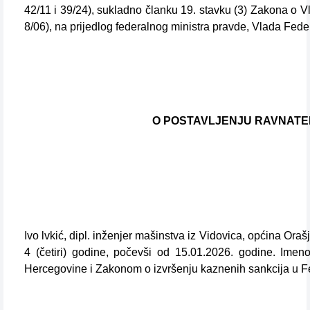
42/11 i 39/24), sukladno članku 19. stavku (3) Zakona o V
8/06), na prijedlog federalnog ministra pravde, Vlada Fede
O POSTAVLJENJU RAVNATE
Ivo lvkić, dipl. inženjer mašinstva iz Vidovica, općina O
4 (četiri) godine, počevši od 15.01.2026. godine. Ime
Hercegovine i Zakonom o izvršenju kaznenih sankcija u F