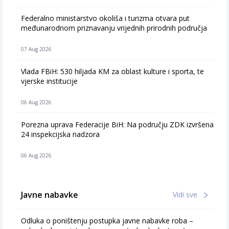
Federalno ministarstvo okoliša i turizma otvara put
međunarodnom priznavanju vrijednih prirodnih područja
07 Aug 2026
Vlada FBiH: 530 hiljada KM za oblast kulture i sporta, te
vjerske institucije
06 Aug 2026
Porezna uprava Federacije BiH: Na području ZDK izvršena
24 inspekcijska nadzora
06 Aug 2026
Javne nabavke
Vidi sve
Odluka o poništenju postupka javne nabavke roba –