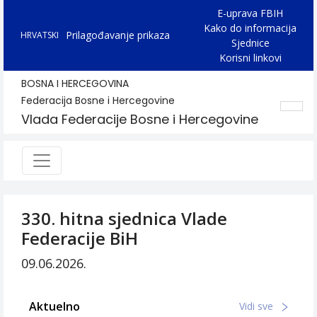
E-uprava FBIH
Kako do informacija
Prilagođavanje prikaza
HRVATSKI
Sjednice
Korisni linkovi
BOSNA I HERCEGOVINA
Federacija Bosne i Hercegovine
Vlada Federacije Bosne i Hercegovine
330. hitna sjednica Vlade
Federacije BiH
09.06.2026.
Aktuelno
Vidi sve