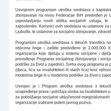
Usvojenim programom utroška sredstava s kapitalni
zbrinjavanje na nivou Federacije BiH predviđen je 
uspostavljanju novih oblika socijalnih usluga, te
zaposlenike. Korisnici ovih sredstava su ustanove za s
Ljubuški, te ustanove za socijalno zbinjavanje, zdravs
Programom utroška sredstava s tekućih transfera ne
oblicima brige i zaštite predviđeno je 2.000.000 
organizacija koje djeluju u sistemu socijalne i dječ
provođenje Programa socijalnog zbrinjavanja i socij
podrške za život u zajednici. Svrha ovog programa je pr
(djeca, lica sa invaliditetom ili starih lica) kroz nji
modelima brige ili u modelima podrške za život u zajed
Usvojen je i Program utroška sredstava s tekućih 
unapređenje prava i položaja osoba sa invaliditetom 
za poboljšanje socijalne uključenosti marginaliziranih
organizacije izabrane putem javnog poziva.