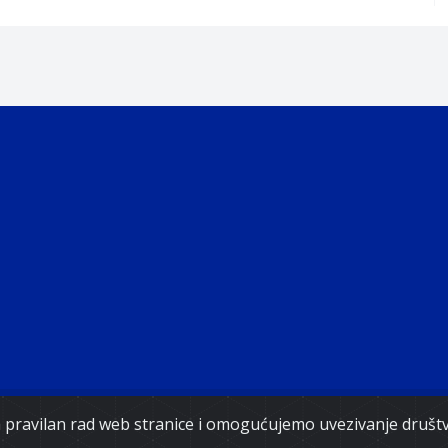
Copyright 2021. Vlada Federacije Bosne i Hercegovine
za pravilan rad web stranice i omogućujemo uvezivanje druš