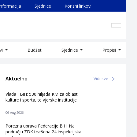
informacija
Sjednice
Korisni linkovi
ivi
Budžet
Sjednice
Propisi
Aktuelno
Vidi sve
Vlada FBiH: 530 hiljada KM za oblast
kulture i sporta, te vjerske institucije
06 Aug 2026
Porezna uprava Federacije BiH: Na
području ZDK izvršena 24 inspekcijska