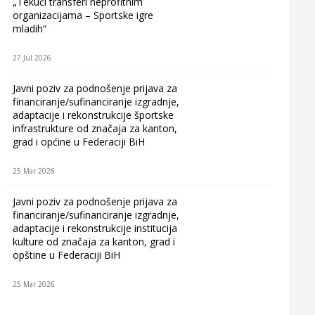
„Tekući transferi neprofitnim
organizacijama – Sportske igre
mladih“
27 Jul 2026
Javni poziv za podnošenje prijava za
financiranje/sufinanciranje izgradnje,
adaptacije i rekonstrukcije športske
infrastrukture od značaja za kanton,
grad i općine u Federaciji BiH
25 Mar 2026
Javni poziv za podnošenje prijava za
financiranje/sufinanciranje izgradnje,
adaptacije i rekonstrukcije institucija
kulture od značaja za kanton, grad i
opštine u Federaciji BiH
25 Mar 2026