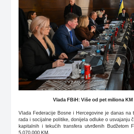
Vlada FBiH: Više od pet miliona KM
Vlada Federacije Bosne i Hercegovine je danas na te
rada i socijalne politike, donijela odluke o usvajanju 
kapitalnih i tekućih transfera utvrđenih Budžeto
5.070.000 KM.