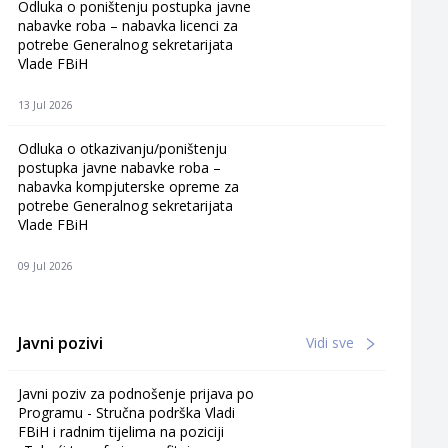
Odluka o poništenju postupka javne
nabavke roba – nabavka licenci za
potrebe Generalnog sekretarijata
Vlade FBiH
13 Jul 2026
Odluka o otkazivanju/poništenju
postupka javne nabavke roba –
nabavka kompjuterske opreme za
potrebe Generalnog sekretarijata
Vlade FBiH
09 Jul 2026
Javni pozivi
Vidi sve
Javni poziv za podnošenje prijava po
Programu - Stručna podrška Vladi
FBiH i radnim tijelima na poziciji