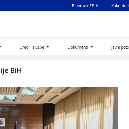
E-uprava FBIH
Kako do 
Uredi i službe
Dokumenti
Javni poz
ije BiH