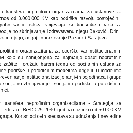
h transfera neprofitnim organizacijama za ustanove za
iznos od 3.000.000 KM kao podrška razvoju postojećih i
 poboljšanju uslova smještaja za korisnike i rada za
ocijalno zbrinjavanje i zdravstvenu njegu Bakovići, Drin i
tvenu njegu, odgoj i obrazovanje Pazarić i Sarajevo.
profitnim organizacijama za podršku vaninstitucionalnim
KM koja su namijenjena za najmanje deset neprofitnih
je zaštite i pružaju barem jednu od socijalnih usluga za
alne podrške u porodičnim modelima brige ili u modelima
eveniranje institucionaIizacije ranjivih pojedinaca i grupa
hovo socijalno zbrinjavanje i socijalnu podršku u porodičnim
nici.
transfera neprofitnim organizacijama - Strategija za
u Federaciji BiH 2025-2030. godina u iznosu od 50.000 KM
 grupa. Korisnioci ovih sredstava su udruženja i nevladine