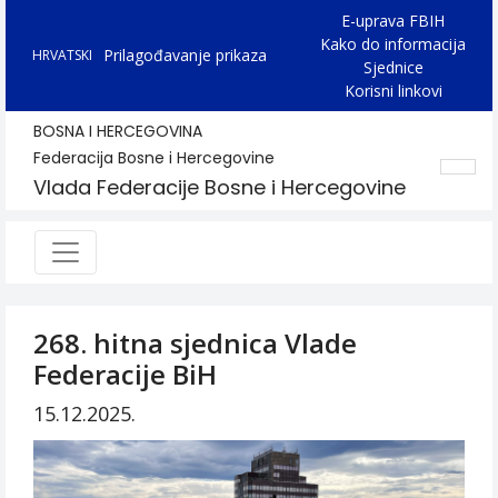
E-uprava FBIH
Kako do informacija
Prilagođavanje prikaza
HRVATSKI
Sjednice
Korisni linkovi
BOSNA I HERCEGOVINA
Federacija Bosne i Hercegovine
Vlada Federacije Bosne i Hercegovine
268. hitna sjednica Vlade
Federacije BiH
15.12.2025.