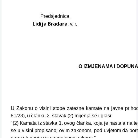
Predsjednica
Lidija Bradara
, v. r.
O IZMJENAMA I DOPUNA
U Zakonu o visini stope zatezne kamate na javne prihode
81/23), u članku 2. stavak (2) mijenja se i glasi:
"(2) Kamata iz stavka 1. ovog članka, koja je nastala na t
se u visini propisanoj ovim zakonom, pod uvjetom da por
dana stupanja na snagu ovog zakona.".