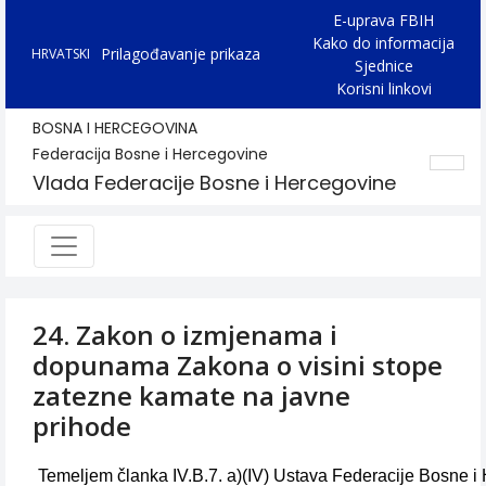
E-uprava FBIH
Kako do informacija
Prilagođavanje prikaza
HRVATSKI
Sjednice
Korisni linkovi
BOSNA I HERCEGOVINA
Federacija Bosne i Hercegovine
Vlada Federacije Bosne i Hercegovine
24. Zakon o izmjenama i
dopunama Zakona o visini stope
zatezne kamate na javne
prihode
Temeljem članka IV.B.7. a)(IV) Ustava Federacije Bosne 