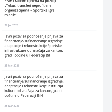
FBiH i radnim tijelima na poziciji
„Tekući transferi neprofitnim
organizacijama – Sportske igre
mladih“
27 Jul 2026
Javni poziv za podnošenje prijava za
financiranje/sufinanciranje izgradnje,
adaptacije i rekonstrukcije športske
infrastrukture od značaja za kanton,
grad i općine u Federaciji BiH
25 Mar 2026
Javni poziv za podnošenje prijava za
financiranje/sufinanciranje izgradnje,
adaptacije i rekonstrukcije institucija
kulture od značaja za kanton, grad i
opštine u Federaciji BiH
25 Mar 2026