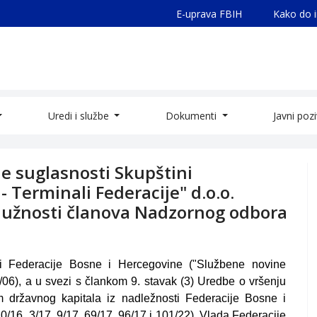
E-uprava FBIH
Kako do 
Uredi i službe
Dokumenti
Javni poz
 suglasnosti Skupštini
 Terminali Federacije" d.o.o.
a dužnosti članova Nadzornog odbora
i Federacije Bosne i Hercegovine ("Službene novine
 8/06), a u svezi s člankom 9. stavak (3) Uredbe o vršenju
 državnog kapitala iz nadležnosti Federacije Bosne i
/16, 3/17, 9/17, 69/17, 96/17 i 101/22), Vlada Federacije