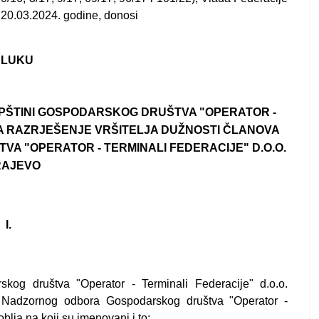
 20.03.2024. godine, donosi
LUKU
PŠTINI GOSPODARSKOG DRUŠTVA "OPERATOR -
ZA RAZRJEŠENJE VRŠITELJA DUŽNOSTI ČLANOVA
 "OPERATOR - TERMINALI FEDERACIJE" D.O.O.
RAJEVO
I.
kog društva "Operator - Terminali Federacije" d.o.o.
va Nadzornog odbora Gospodarskog društva "Operator -
oblja na koji su imenovani i to: