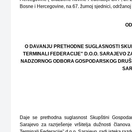
Bosne i Hercegovine, na 67. žurnoj sjednici, održanoj
OD
O DAVANJU PRETHODNE SUGLASNOSTI SKU
TERMINALI FEDERACIJE" D.O.O. SARAJEVO 
NADZORNOG ODBORA GOSPODARSKOG DRUŠTVA
SA
Daje se prethodna suglasnost Skupštini Gospodars
Sarajevo za razrješenje vršitelja dužnosti člano
Terminali Federacije" d.o.o. Sarajevo, radi isteka razd