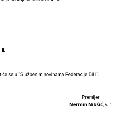
II.
t će se u "Službenim novinama Federacije BiH".
Premijer
Nermin Nikšić
, v. r.