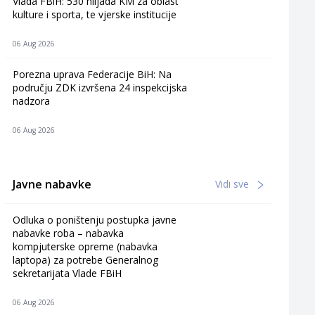
Vlada FBiH: 530 hiljada KM za oblast
kulture i sporta, te vjerske institucije
06 Aug 2026
Porezna uprava Federacije BiH: Na
području ZDK izvršena 24 inspekcijska
nadzora
06 Aug 2026
Javne nabavke
Vidi sve
Odluka o poništenju postupka javne
nabavke roba – nabavka
kompjuterske opreme (nabavka
laptopa) za potrebe Generalnog
sekretarijata Vlade FBiH
06 Aug 2026