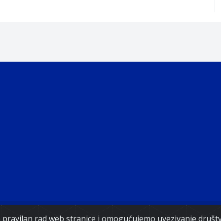
Copyright 2021. Vlada Federacije Bosne i Hercegovine
za pravilan rad web stranice i omogućujemo uvezivanje druš