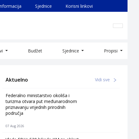
informacija
Sjednice
Korisni linkovi
ivi
Budžet
Sjednice
Propisi
Aktuelno
Vidi sve
Federalno ministarstvo okoliša i
turizma otvara put međunarodnom
priznavanju vrijednih prirodnih
područja
07 Aug 2026