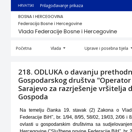
Prilagođavanje prikaza
HRVATSKI
BOSNA I HERCEGOVINA
Federacija Bosne i Hercegovine
Vlada Federacije Bosne i Hercegovine
Početna
Vlada
Uprave i posebna tijela
218. ODLUKA o davanju prethodne
Gospodarskog društva "Operator -
Sarajevo za razrješenje vršitelj
Gospoda
Na temelju članka 19. stavak (2) Zakona o Vlad
Federacije BiH", br. 1/94, 8/95, 58/02, 19/03, 2/06 i
ovlasti u gospodarskim društvima sa sudjelovanjem
Hercegovine ("Službene novine Federacije BiH", br. 20