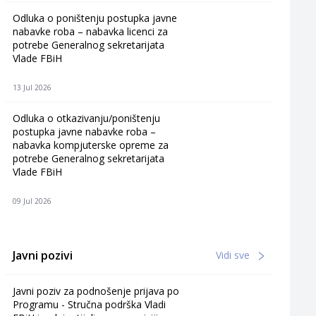
Odluka o poništenju postupka javne
nabavke roba – nabavka licenci za
potrebe Generalnog sekretarijata
Vlade FBiH
13 Jul 2026
Odluka o otkazivanju/poništenju
postupka javne nabavke roba –
nabavka kompjuterske opreme za
potrebe Generalnog sekretarijata
Vlade FBiH
09 Jul 2026
Javni pozivi
Vidi sve
Javni poziv za podnošenje prijava po
Programu - Stručna podrška Vladi