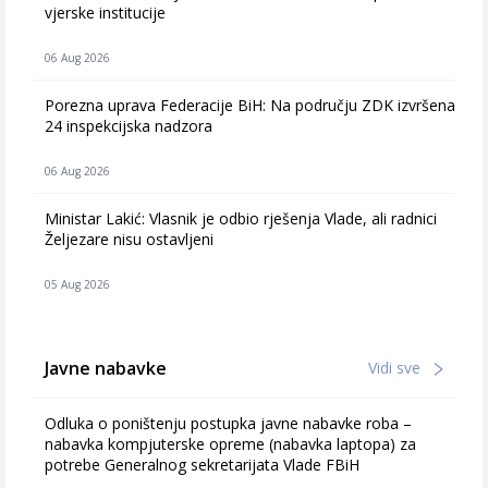
vjerske institucije
06 Aug 2026
Porezna uprava Federacije BiH: Na području ZDK izvršena
24 inspekcijska nadzora
06 Aug 2026
Ministar Lakić: Vlasnik je odbio rješenja Vlade, ali radnici
Željezare nisu ostavljeni
05 Aug 2026
Javne nabavke
Vidi sve
Odluka o poništenju postupka javne nabavke roba –
nabavka kompjuterske opreme (nabavka laptopa) za
potrebe Generalnog sekretarijata Vlade FBiH