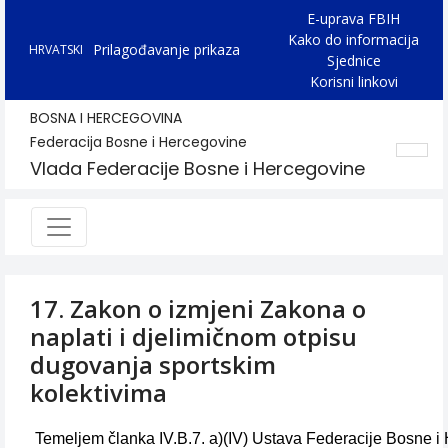
E-uprava FBIH
Kako do informacija
Prilagođavanje prikaza
HRVATSKI
Sjednice
Korisni linkovi
BOSNA I HERCEGOVINA
Federacija Bosne i Hercegovine
Vlada Federacije Bosne i Hercegovine
17. Zakon o izmjeni Zakona o
naplati i djelimičnom otpisu
dugovanja sportskim
kolektivima
Temeljem članka IV.B.7. a)(IV) Ustava Federacije Bosne 