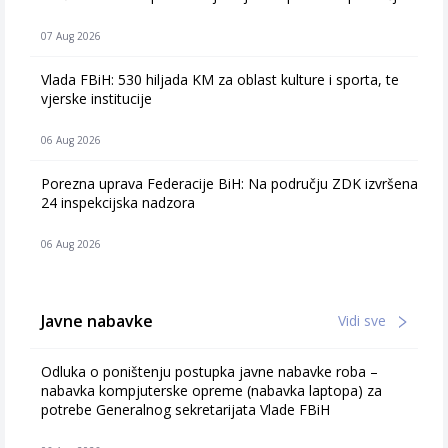
07 Aug 2026
Vlada FBiH: 530 hiljada KM za oblast kulture i sporta, te
vjerske institucije
06 Aug 2026
Porezna uprava Federacije BiH: Na području ZDK izvršena
24 inspekcijska nadzora
06 Aug 2026
Javne nabavke
Vidi sve
Odluka o poništenju postupka javne nabavke roba –
nabavka kompjuterske opreme (nabavka laptopa) za
potrebe Generalnog sekretarijata Vlade FBiH