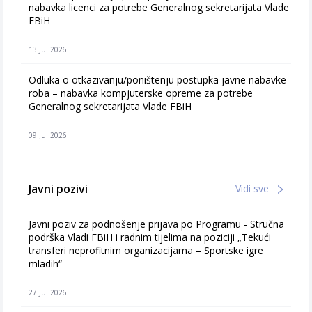
nabavka licenci za potrebe Generalnog sekretarijata Vlade
FBiH
13 Jul 2026
Odluka o otkazivanju/poništenju postupka javne nabavke
roba – nabavka kompjuterske opreme za potrebe
Generalnog sekretarijata Vlade FBiH
09 Jul 2026
Javni pozivi
Vidi sve
Javni poziv za podnošenje prijava po Programu - Stručna
podrška Vladi FBiH i radnim tijelima na poziciji „Tekući
transferi neprofitnim organizacijama – Sportske igre
mladih“
27 Jul 2026