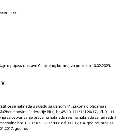
menuju se:
ještaje o popisu dostave Centralnoj komisiji za popis do 10.02.2023.
V.
atit će se naknada u skladu sa članom 41. Zakona o plaćama i
ene novine Federacije BiH", br. 45/10, 111/12 i 20/17) i čl. 9. i 11.
terija za ostvarivanje prava na naknadu i visina naknade za rad radnih
rcegovine broj 03/07-02-338-1/2008 od 09.10.2014. godine, broj 09-
01.2017. godine.