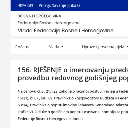
Prilagođavanje prikaza
HRVATSKI
BOSNA I HERCEGOVINA
Federacija Bosne i Hercegovine
Vlada Federacije Bosne i Hercegovine
Početna
Vlada
Uprave i posebna tijela
156. RJEŠENJE o imenovanju preds
provedbu redovnog godišnjeg pop
Na osnovu čl. 3., 21. i 22. Zakona o računovodstvu i reviziji u Fed
15/21), čl. 67., 68. i 69. Pravilnika o knjigovodstvu Budžeta u Fed
60/14), Pravilnika o popisu imovine i obaveza Generalnog sekretar
i tačke VI. Odluke o godišnjem popisu i osnivanju Komisija za pop
Federacije Bosne i Hercegovine donosi