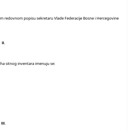
jenom redovnom popisu sekretaru Vlade Federacije Bosne i Hercegovine
II.
aliha sitnog inventara imenuju se:
III.