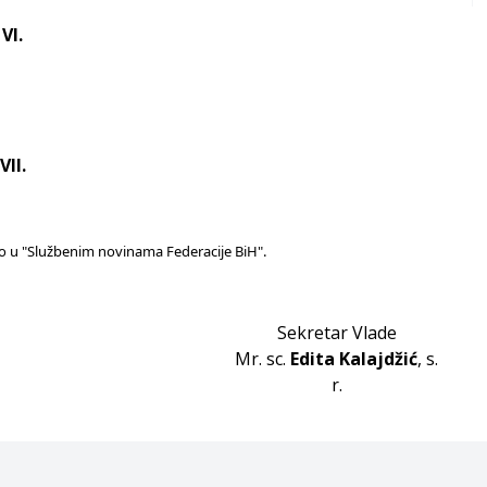
VI.
VII.
o u "Službenim novinama Federacije BiH".
Sekretar Vlade
Mr. sc.
Edita Kalajdžić
, s.
r.