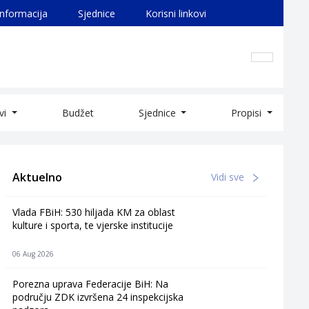
informacija
Sjednice
Korisni linkovi
ivi
Budžet
Sjednice
Propisi
Aktuelno
Vidi sve
Vlada FBiH: 530 hiljada KM za oblast
kulture i sporta, te vjerske institucije
06 Aug 2026
Porezna uprava Federacije BiH: Na
području ZDK izvršena 24 inspekcijska