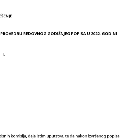
EŠENJE
A PROVEDBU REDOVNOG GODIŠNJEG POPISA U 2022. GODINI
I.
pisnih komisija, daje istim uputstva, te da nakon izvršenog popisa