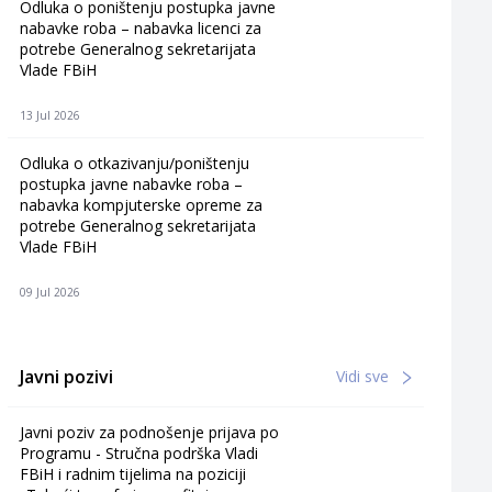
Odluka o poništenju postupka javne
nabavke roba – nabavka licenci za
potrebe Generalnog sekretarijata
Vlade FBiH
13 Jul 2026
Odluka o otkazivanju/poništenju
postupka javne nabavke roba –
nabavka kompjuterske opreme za
potrebe Generalnog sekretarijata
Vlade FBiH
09 Jul 2026
Javni pozivi
Vidi sve
Javni poziv za podnošenje prijava po
Programu - Stručna podrška Vladi
FBiH i radnim tijelima na poziciji