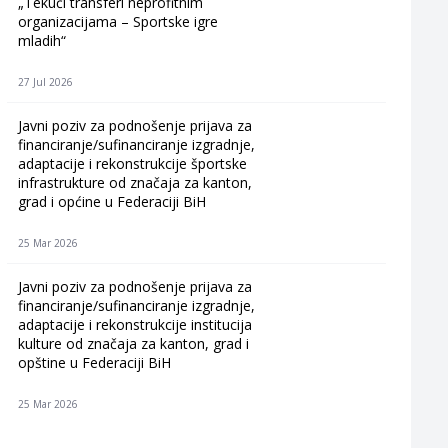
„Tekući transferi neprofitnim
organizacijama – Sportske igre
mladih“
27 Jul 2026
Javni poziv za podnošenje prijava za
financiranje/sufinanciranje izgradnje,
adaptacije i rekonstrukcije športske
infrastrukture od značaja za kanton,
grad i općine u Federaciji BiH
25 Mar 2026
Javni poziv za podnošenje prijava za
financiranje/sufinanciranje izgradnje,
adaptacije i rekonstrukcije institucija
kulture od značaja za kanton, grad i
opštine u Federaciji BiH
25 Mar 2026