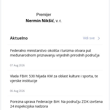
Premijer
Nermin Nikšić
, v. r.
Aktuelno
Vidi sve
Federalno ministarstvo okoliša i turizma otvara put
međunarodnom priznavanju vrijednih prirodnih područja
07 Aug 2026
Vlada FBiH: 530 hiljada KM za oblast kulture i sporta, te
vjerske institucije
06 Aug 2026
Porezna uprava Federacije BiH: Na području ZDK izvršena
24 inspekcijska nadzora